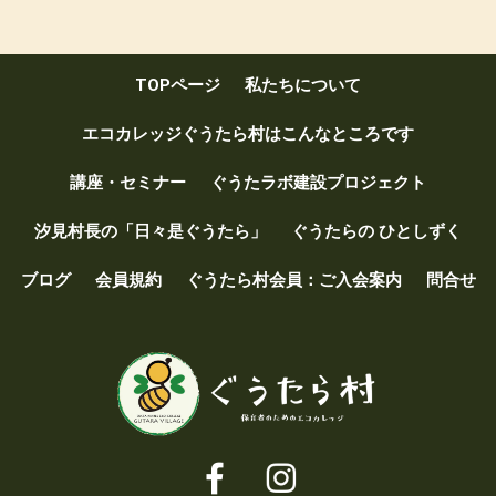
b
er
o
TOPページ
私たちについて
o
k
エコカレッジぐうたら村はこんなところです
講座・セミナー
ぐうたラボ建設プロジェクト
汐見村長の「日々是ぐうたら」
ぐうたらの ひとしずく
ブログ
会員規約
ぐうたら村会員：ご入会案内
問合せ