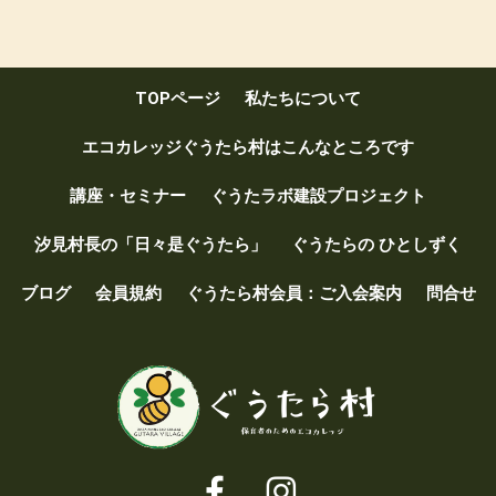
ce
tt
e
ail
b
er
o
TOPページ
私たちについて
o
k
エコカレッジぐうたら村はこんなところです
講座・セミナー
ぐうたラボ建設プロジェクト
汐見村長の「日々是ぐうたら」
ぐうたらの ひとしずく
ブログ
会員規約
ぐうたら村会員：ご入会案内
問合せ