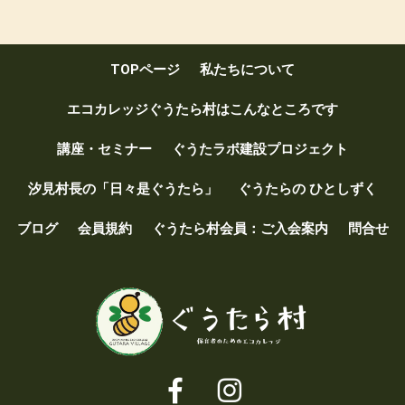
b
er
o
TOPページ
私たちについて
o
k
エコカレッジぐうたら村はこんなところです
講座・セミナー
ぐうたラボ建設プロジェクト
汐見村長の「日々是ぐうたら」
ぐうたらの ひとしずく
ブログ
会員規約
ぐうたら村会員：ご入会案内
問合せ