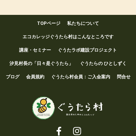
b
er
o
TOPページ
私たちについて
o
k
エコカレッジぐうたら村はこんなところです
講座・セミナー
ぐうたラボ建設プロジェクト
汐見村長の「日々是ぐうたら」
ぐうたらの ひとしずく
ブログ
会員規約
ぐうたら村会員：ご入会案内
問合せ