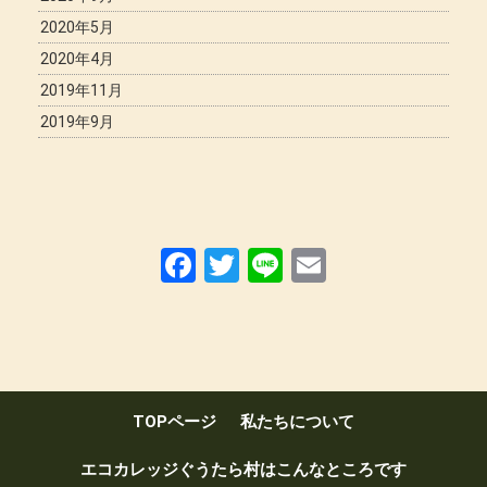
2020年5月
2020年4月
2019年11月
2019年9月
F
T
Li
E
a
wi
n
m
ce
tt
e
ail
b
er
o
TOPページ
私たちについて
o
k
エコカレッジぐうたら村はこんなところです