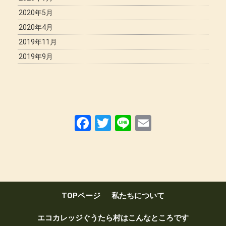
2020年5月
2020年4月
2019年11月
2019年9月
F
T
Li
E
a
wi
n
m
ce
tt
e
ail
b
er
o
TOPページ
私たちについて
o
k
エコカレッジぐうたら村はこんなところです