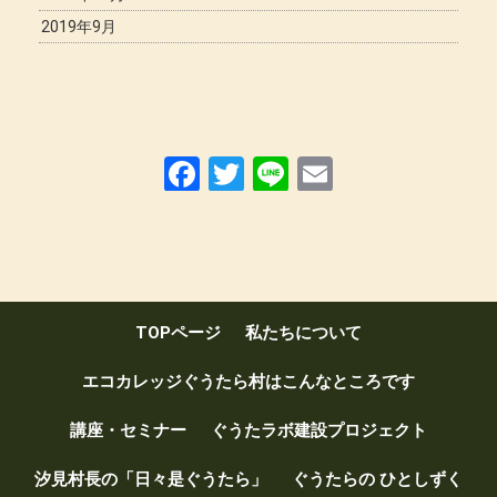
2019年9月
F
T
Li
E
a
wi
n
m
ce
tt
e
ail
b
er
o
TOPページ
私たちについて
o
k
エコカレッジぐうたら村はこんなところです
講座・セミナー
ぐうたラボ建設プロジェクト
汐見村長の「日々是ぐうたら」
ぐうたらの ひとしずく