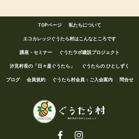
ce
tt
e
ail
b
er
o
TOPページ
私たちについて
o
k
エコカレッジぐうたら村はこんなところです
講座・セミナー
ぐうたラボ建設プロジェクト
汐見村長の「日々是ぐうたら」
ぐうたらの ひとしずく
ブログ
会員規約
ぐうたら村会員：ご入会案内
問合せ