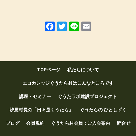
F
T
Li
E
a
wi
n
m
ce
tt
e
ail
b
er
o
TOPページ
私たちについて
o
k
エコカレッジぐうたら村はこんなところです
講座・セミナー
ぐうたラボ建設プロジェクト
汐見村長の「日々是ぐうたら」
ぐうたらの ひとしずく
ブログ
会員規約
ぐうたら村会員：ご入会案内
問合せ