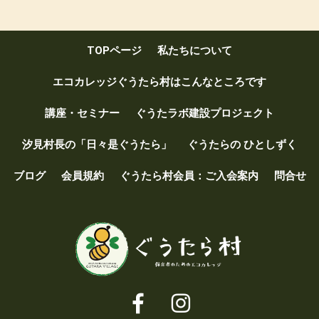
b
er
o
TOPページ
私たちについて
o
k
エコカレッジぐうたら村はこんなところです
講座・セミナー
ぐうたラボ建設プロジェクト
汐見村長の「日々是ぐうたら」
ぐうたらの ひとしずく
ブログ
会員規約
ぐうたら村会員：ご入会案内
問合せ