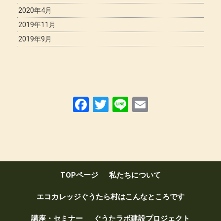
2020年4月
2019年11月
2019年9月
F
T
Li
E
a
wi
n
m
ce
tt
e
ail
b
er
o
TOPページ
私たちについて
o
k
エコカレッジぐうたら村はこんなところです
講座・セミナー
ぐうたラボ建設プロジェクト