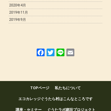
2020年4月
2019年11月
2019年9月
F
T
Li
E
a
wi
n
m
ce
tt
e
ail
b
er
o
TOPページ
私たちについて
o
k
エコカレッジぐうたら村はこんなところです
講座・セミナー
ぐうたラボ建設プロジェクト