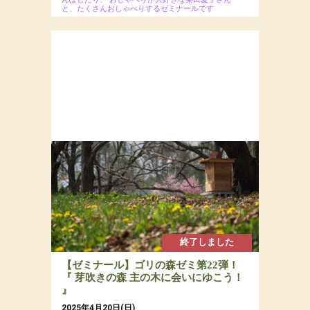
と、たくさんおしゃべりするゼミナールです
2025年 年に4回開催のゼミナール
場所：ぐうたら村
参加費：会員限定50,000円／全4回
終了しました
【ゼミナール】ゴリの森ゼミ第22弾！
『 芽吹きの森 主の木に会いにゆこう！
』
2025年4月20日(日)