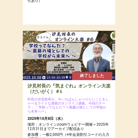
引あり）
終了しました
汐見村長の『気まぐれ』オンライン大楽
（だいがく）＃6
村長の汐見稔幸が、今いちばんしゃべりたいことをし
ゃべるライトな感覚のオンライン講義。今回のテー
マ：『 学校ってなんだ？〜葛藤の場としての学校か
ら未来へ〜』
2025年10月8日（水）
場所：オンラインzoomウェビナー開催＋2025年
12月31日までアーカイブ配信あり
参加費：一般2,000円（※年会員割引コードの入力