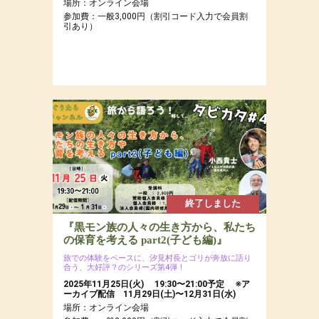
場所：オンライン会場
参加費：一般3,000円（割引コード入力で会員割
引あり）
終了しました
『黒モン族の人々の生き方から、私たち
の保育を考える part2(子ども編)』
旅での体験をベースに、汐見村長とゴリが奔放に語り
合う、大好評？のシリーズ第4弾！
2025年11月25日(火) 19:30〜21:00予定 ※ア
ーカイブ配信 11月29日(土)〜12月31日(水)
場所：オンライン会場