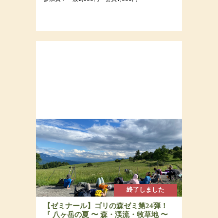
終了しました
【ゼミナール】ゴリの森ゼミ第24弾！
『 八ヶ岳の夏 〜 森・渓流・牧草地 〜