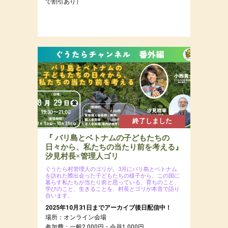
で割引あり）
終了しました
『 バリ島とベトナムの子どもたちの
日々から、私たちの当たり前を考える』
汐見村長×管理人ゴリ
ぐうたら村管理人のゴリが、3月にバリ島とベトナム
を訪れた際出会った子どもたちの様子から、この国に
暮らす私たちが当たり前と思っている、育ちのこと、
学びのこと、生きることを、村長とゴリが本音で語り
合います。
2025年10月31日までアーカイブ後日配信中！
場所：オンライン会場
参加費：一般2,000円・会員1,000円