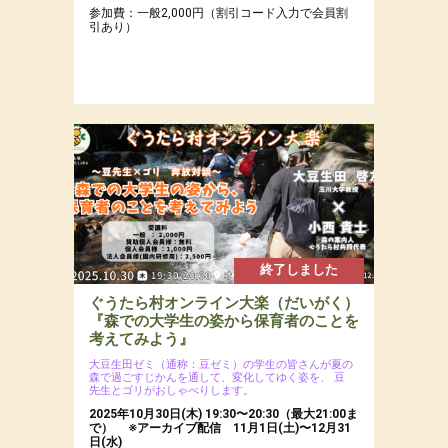
参加費：一般2,000円（割引コード入力で会員割
引あり）
終了しました
ぐうたら村オンライン大楽（だいがく）
『森での大学生の姿から保育者のことを
考えてみよう』
大豆生田ゼミ（通称：豆ゼミ）の学生の皆さんが夏の
森で過ごすじかんを通して、変化してゆく姿を、
豆
先生とゴリがおしゃべりします。
2025年10月30日(木) 19:30〜20:30（最大21:00ま
で） ※アーカイブ配信 11月1日(土)〜12月31
日(水)