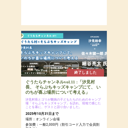
終了しました
ぐうたらチャンネルvol.11 :「汐見村
長、 そらぷちキッズキャンプにて、 い
のちが喜ぶ場所について考える」
汐見村長とゴリが難病の子どもたちのためのキャンプ
場「そらぷちキッズキャンプ」を訪れ、現地で感じた
ことを基に、ゲストと語り合いました。
2025年10月31日まで
場所：オンライン会場
参加費：一般2,000円（割引コード入力で会員割