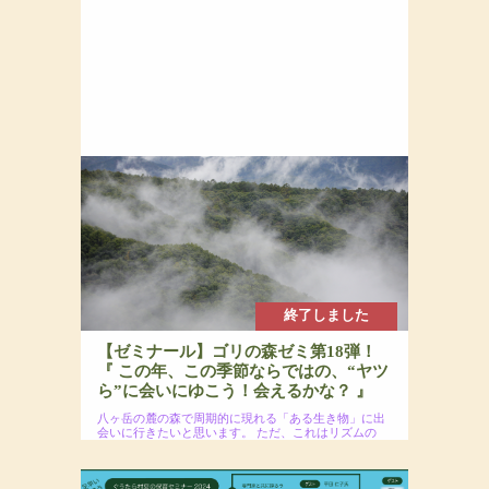
終了しました
【ゼミナール】ゴリの森ゼミ第18弾！
『 この年、この季節ならではの、“ヤツ
ら”に会いにゆこう！会えるかな？ 』
八ヶ岳の麓の森で周期的に現れる「ある生き物」に出
会いに行きたいと思います。
ただ、これはリズムの
あることで、必ず出会えるというわけではないので、
そのあたりは悪しからず。
2024年10月20日(日)