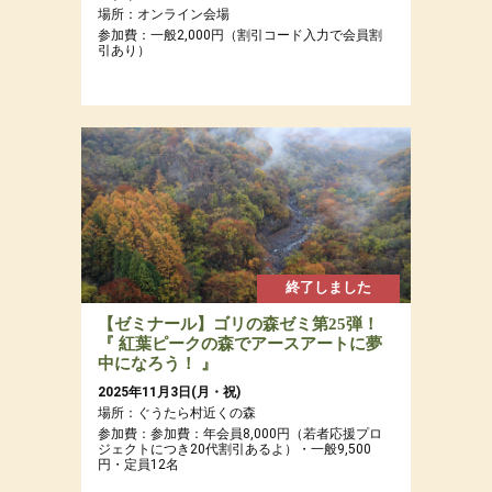
場所：オンライン会場
参加費：一般2,000円（割引コード入力で会員割
引あり）
終了しました
【ゼミナール】ゴリの森ゼミ第25弾！
『 紅葉ピークの森でアースアートに夢
中になろう！ 』
2025年11月3日(月・祝)
場所：ぐうたら村近くの森
参加費：参加費：年会員8,000円（若者応援プロ
ジェクトにつき20代割引あるよ）・一般9,500
円・定員12名