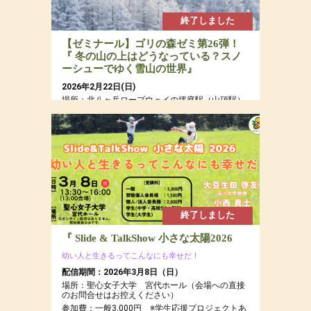
終了しました
【ゼミナール】ゴリの森ゼミ第26弾！
『 冬の山の上はどうなっている？スノ
ーシューでゆく雪山の世界』
2026年2月22日(日)
場所：北八ヶ岳ロープウェイの坪庭駅（山頂駅）
周辺の森とピラタス蓼科スノーリゾートの森
参加費：参加費：年会員15,000円（若者応援プロ
ジェクトにつき20代割引あるよ）・定員７名
終了しました
『 Slide & TalkShow 小さな太陽2026
幼い人と生きるってこんなにも幸せだ！
配信期間：2026年3月8日（日）
場所：聖心女子大学 宮代ホール（会場への直接
のお問合せはお控えください）
参加費：一般3,000円 ※学生応援プロジェクトあ