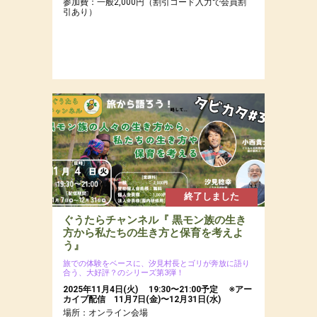
参加費：一般2,000円（割引コード入力で会員割
引あり）
終了しました
ぐうたらチャンネル『 黒モン族の生き
方から私たちの生き方と保育を考えよ
う』
旅での体験をベースに、汐見村長とゴリが奔放に語り
合う、大好評？のシリーズ第3弾！
2025年11月4日(火) 19:30〜21:00予定 ※アー
カイブ配信 11月7日(金)〜12月31日(水)
場所：オンライン会場