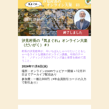
終了しました
汐見村長の『気まぐれ』オンライン大楽
（だいがく）＃3
村長の汐見稔幸が、今いちばんしゃべりたいことをし
ゃべるライトな感覚のオンライン講義。今回のテー
マ：「ノディングスのケアリング論と保育を絡めて思
うこと」
2024年11月6日(水)
場所：オンラインzoomウェビナー開催＋12月31
日までアーカイブ配信あり
参加費：一般2,000円（※年会員割引コードの入力
で割引あり）