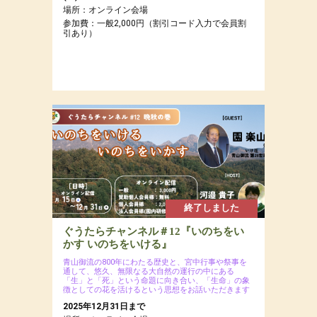
場所：オンライン会場
参加費：一般2,000円（割引コード入力で会員割
引あり）
終了しました
ぐうたらチャンネル＃12『いのちをい
かす いのちをいける』
青山御流の800年にわたる歴史と、宮中行事や祭事を
通して、悠久、無限なる大自然の運行の中にある
「生」と「死」という命題に向き合い、「生命」の象
徴としての花を活けるという思想をお話いただきます
2025年12月31日まで