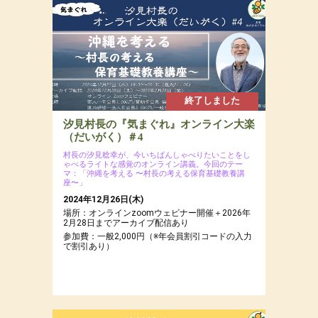
場所：ぐうたら村近くの森
参加費：参加費：年会員8,000円（若者応援プロ
ジェクトにつき20代割引あるよ）・一般9,500
円・定員12名
終了しました
汐見村長の『気まぐれ』オンライン大楽
（だいがく）＃4
村長の汐見稔幸が、今いちばんしゃべりたいことをし
ゃべるライトな感覚のオンライン講義。今回のテー
マ：「沖縄を考える 〜村長の考える保育基礎教養講
座〜」
2024年12月26日(木)
場所：オンラインzoomウェビナー開催＋2026年
2月28日までアーカイブ配信あり
参加費：一般2,000円（※年会員割引コードの入力
で割引あり）