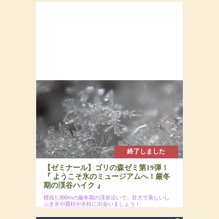
終了しました
【ゼミナール】ゴリの森ゼミ第19弾！
『 ようこそ氷のミュージアムへ！厳冬
期の渓谷ハイク 』
標高1,300mの厳冬期の渓谷沿いで、壮大で美しいし
ぶき氷や霜柱や氷柱に出会いましょう！
2025年1月19日(日)