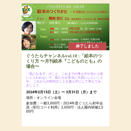
2025年2月16日(日)
場所：
参加費：参加費：15,000円（若者応援プロジェク
トにつき20代割引あるよ）・定員7名
終了しました
ぐうたらチャンネルvol.10 :「絵本のつ
くり方 〜月刊絵本『こどものとも』の
場合〜
「気になる子」のこと。これまでの考え方や当たり前
にとらわれないで、私たちが本当に大切にしたいこと
や、
これからの時代のことを真ん中にして考えてみ
ましょう
2024年2月15日（土）〜 3月31日（月）まで
場所：オンライン会場
参加費：一般3,000円・2024年度ぐうたら村年会
員（割引コード利用）2,000円・法人園内研修2,5
00円