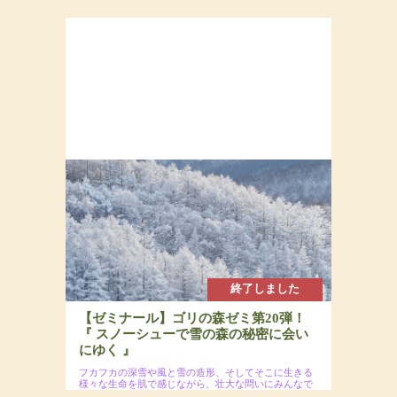
2025年3月9日(日)
場所：
参加費：参加費：15,000円（若者応援プロジェク
トにつき20代割引あるよ）・定員7名
終了しました
【ゼミナール】ゴリの森ゼミ第20弾！
『 スノーシューで雪の森の秘密に会い
にゆく 』
フカフカの深雪や風と雪の造形、そしてそこに生きる
様々な生命を肌で感じながら、壮大な問いにみんなで
迫りましょう！