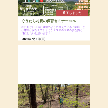
終了しました
ぐうたら村夏の保育セミナー2026
私たちが日々当たり前のように考えている「園庭」と
は本当は何なんでしょうか？未来の園庭の姿を描く一
日にしたいと思います！
2026年7月5日(日)
場所：聖心女子大学 宮代ホール（会場への直接
のお問い合わせはご遠慮ください）
参加費：一般7,000円（ ※ 会員割引コードの入力
で割引あり）