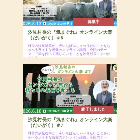
募集中
汐見村長の『気まぐれ』オンライン大楽
（だいがく）＃8
村長の汐見稔幸が、今いちばんしゃべりたいことをし
ゃべるライトな感覚のオンライン講義。今回のテー
マ：『羊を飼って感じていることを汐見村長にぶつけ
てみる』
2026年8月12日（水）19:30〜21:00予定
場所：オンラインzoomウェビナー開催＋2026年
9月30日までアーカイブ配信あり
参加費：一般2,000円（※年会員割引コードの入力
で割引あり）
終了しました
汐見村長の『気まぐれ』オンライン大楽
（だいがく）＃7
村長の汐見稔幸が、今いちばんしゃべりたいことをし
ゃべるライトな感覚のオンライン講義。今回のテー