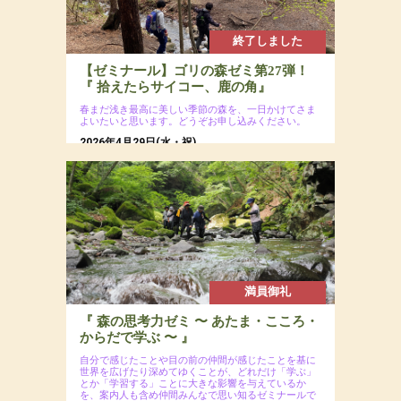
終了しました
【ゼミナール】ゴリの森ゼミ第27弾！
『 拾えたらサイコー、鹿の角』
春まだ浅き最高に美しい季節の森を、一日かけてさま
よいたいと思います。どうぞお申し込みください。
2026年4月29日(水・祝)
場所：八ヶ岳南麓の森
参加費：参加費：会員8,000円（若者応援プロジ
ェクトにつき20代割引あるよ）・一般9,500円
／ 定員12名
満員御礼
『 森の思考力ゼミ 〜 あたま・こころ・
からだで学ぶ 〜 』
自分で感じたことや目の前の仲間が感じたことを基に
世界を広げたり深めてゆくことが、どれだけ「学ぶ」
とか「学習する」ことに大きな影響を与えているか
を、案内人も含め仲間みんなで思い知るゼミナールで