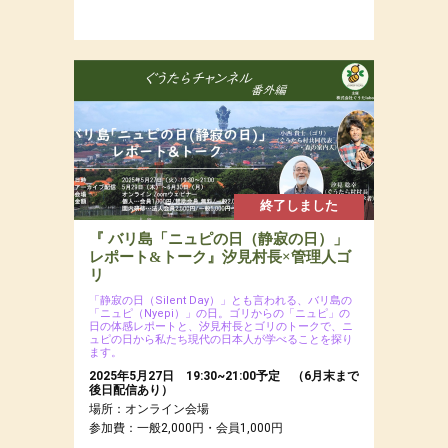
終了しました
『 バリ島「ニュピの日（静寂の日）」
レポート&トーク』汐見村長×管理人ゴ
リ
「静寂の日（Silent Day）」とも言われる、バリ島の
「ニュピ（Nyepi）」の日。ゴリからの「ニュピ」の
日の体感レポートと、汐見村長とゴリのトークで、ニ
ュピの日から私たち現代の日本人が学べることを探り
ます。
2025年5月27日 19:30~21:00予定 （6月末まで
後日配信あり）
場所：オンライン会場
参加費：一般2,000円・会員1,000円