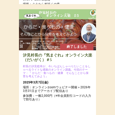
場所：ぐうたら村近くの森
参加費：参加費：年会員8,000円（若者応援プロ
ジェクトにつき20代割引あるよ）・一般9,500
円・定員12名
終了しました
汐見村長の『気まぐれ』オンライン大楽
（だいがく）＃5
村長の汐見稔幸が、今いちばんしゃべりたいことをし
ゃべるライトな感覚のオンライン講義。今回のテー
マ：『 からだ・食べもの・健康 そんなことから保
育を考えてみよう』
2025年3月7日(金)
場所：オンラインzoomウェビナー開催＋2026年
3月31日までアーカイブ配信あり
参加費：一般2,000円（※年会員割引コードの入力
で割引あり）