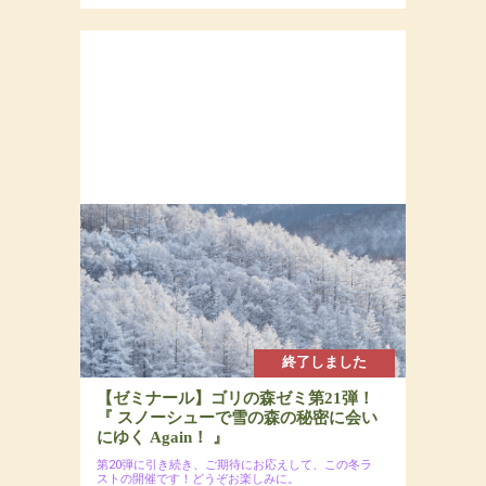
終了しました
【ゼミナール】ゴリの森ゼミ第21弾！
『 スノーシューで雪の森の秘密に会い
にゆく Again！ 』
第20弾に引き続き、ご期待にお応えして、この冬ラ
ストの開催です！どうぞお楽しみに。