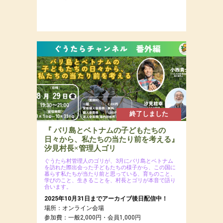
終了しました
『 バリ島とベトナムの子どもたちの
日々から、私たちの当たり前を考える』
汐見村長×管理人ゴリ
ぐうたら村管理人のゴリが、3月にバリ島とベトナム
を訪れた際出会った子どもたちの様子から、この国に
暮らす私たちが当たり前と思っている、育ちのこと、
学びのこと、生きることを、村長とゴリが本音で語り
合います。
2025年10月31日までアーカイブ後日配信中！
場所：オンライン会場
参加費：一般2,000円・会員1,000円