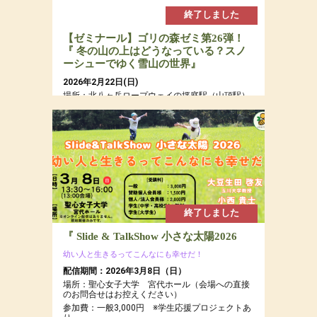
終了しました
【ゼミナール】ゴリの森ゼミ第26弾！
『 冬の山の上はどうなっている？スノ
ーシューでゆく雪山の世界』
2026年2月22日(日)
場所：北八ヶ岳ロープウェイの坪庭駅（山頂駅）
周辺の森とピラタス蓼科スノーリゾートの森
参加費：参加費：年会員15,000円（若者応援プロ
ジェクトにつき20代割引あるよ）・定員７名
終了しました
『 Slide & TalkShow 小さな太陽2026
幼い人と生きるってこんなにも幸せだ！
配信期間：2026年3月8日（日）
場所：聖心女子大学 宮代ホール（会場への直接
のお問合せはお控えください）
参加費：一般3,000円 ※学生応援プロジェクトあ