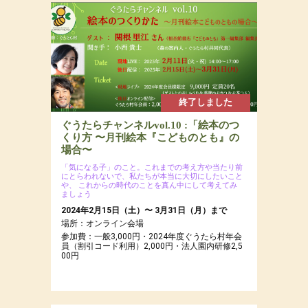
2025年2月16日(日)
場所：
参加費：参加費：15,000円（若者応援プロジェク
トにつき20代割引あるよ）・定員7名
終了しました
ぐうたらチャンネルvol.10 :「絵本のつ
くり方 〜月刊絵本『こどものとも』の
場合〜
「気になる子」のこと。これまでの考え方や当たり前
にとらわれないで、私たちが本当に大切にしたいこと
や、
これからの時代のことを真ん中にして考えてみ
ましょう
2024年2月15日（土）〜 3月31日（月）まで
場所：オンライン会場
参加費：一般3,000円・2024年度ぐうたら村年会
員（割引コード利用）2,000円・法人園内研修2,5
00円