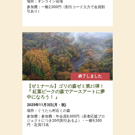
場所：オンライン会場
参加費：一般2,000円（割引コード入力で会員割
引あり）
終了しました
【ゼミナール】ゴリの森ゼミ第25弾！
『 紅葉ピークの森でアースアートに夢
中になろう！ 』
2025年11月3日(月・祝)
場所：ぐうたら村近くの森
参加費：参加費：年会員8,000円（若者応援プロ
ジェクトにつき20代割引あるよ）・一般9,500
円・定員12名