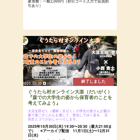
参加費：一般2,000円（割引コード入力で会員割
引あり）
終了しました
ぐうたら村オンライン大楽（だいがく）
『森での大学生の姿から保育者のことを
考えてみよう』
大豆生田ゼミ（通称：豆ゼミ）の学生の皆さんが夏の
森で過ごすじかんを通して、変化してゆく姿を、
豆
先生とゴリがおしゃべりします。
2025年10月30日(木) 19:30〜20:30（最大21:00ま
で） ※アーカイブ配信 11月1日(土)〜12月31
日(水)