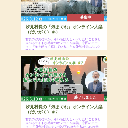
募集中
汐見村長の『気まぐれ』オンライン大楽
（だいがく）＃8
村長の汐見稔幸が、今いちばんしゃべりたいことをし
ゃべるライトな感覚のオンライン講義。今回のテー
マ：『羊を飼って感じていることを汐見村長にぶつけ
てみる』
2026年8月12日（水）19:30〜21:00予定
場所：オンラインzoomウェビナー開催＋2026年
9月30日までアーカイブ配信あり
参加費：一般2,000円（※年会員割引コードの入力
で割引あり）
終了しました
汐見村長の『気まぐれ』オンライン大楽
（だいがく）＃7
村長の汐見稔幸が、今いちばんしゃべりたいことをし
ゃべるライトな感覚のオンライン講義。今回のテー
マ：『 汐見村長のカンボジアの旅から私たちの未来