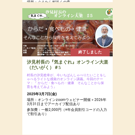
場所：ぐうたら村近くの森
参加費：参加費：年会員8,000円（若者応援プロ
ジェクトにつき20代割引あるよ）・一般9,500
円・定員12名
終了しました
汐見村長の『気まぐれ』オンライン大楽
（だいがく）＃5
村長の汐見稔幸が、今いちばんしゃべりたいことをし
ゃべるライトな感覚のオンライン講義。今回のテー
マ：『 からだ・食べもの・健康 そんなことから保
育を考えてみよう』
2025年3月7日(金)
場所：オンラインzoomウェビナー開催＋2026年
3月31日までアーカイブ配信あり
参加費：一般2,000円（※年会員割引コードの入力
で割引あり）