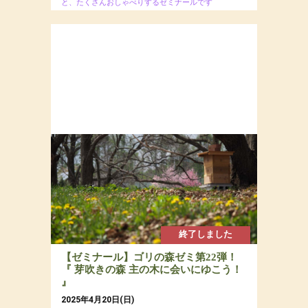
と、たくさんおしゃべりするゼミナールです
2025年 年に4回開催のゼミナール
場所：ぐうたら村
参加費：会員限定50,000円／全4回
終了しました
【ゼミナール】ゴリの森ゼミ第22弾！
『 芽吹きの森 主の木に会いにゆこう！
』
2025年4月20日(日)