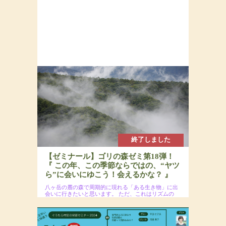
終了しました
【ゼミナール】ゴリの森ゼミ第18弾！
『 この年、この季節ならではの、“ヤツ
ら”に会いにゆこう！会えるかな？ 』
八ヶ岳の麓の森で周期的に現れる「ある生き物」に出
会いに行きたいと思います。
ただ、これはリズムの
あることで、必ず出会えるというわけではないので、
そのあたりは悪しからず。
2024年10月20日(日)