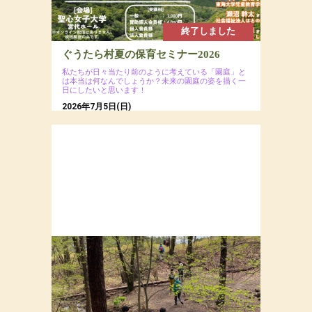
終了しました
ぐうたら村夏の保育セミナー2026
私たちが日々当たり前のように考えている「園庭」と
は本当は何なんでしょうか？未来の園庭の姿を描く一
日にしたいと思います！
2026年7月5日(日)
場所：聖心女子大学 宮代ホール（会場への直接
のお問い合わせはご遠慮ください）
参加費：一般7,000円（ ※ 会員割引コードの入力
で割引あり）