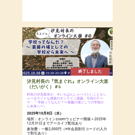
終了しました
汐見村長の『気まぐれ』オンライン大楽
（だいがく）＃6
村長の汐見稔幸が、今いちばんしゃべりたいことをし
ゃべるライトな感覚のオンライン講義。今回のテー
マ：『 学校ってなんだ？〜葛藤の場としての学校か
ら未来へ〜』
2025年10月8日（水）
場所：オンラインzoomウェビナー開催＋2025年
12月31日までアーカイブ配信あり
参加費：一般2,000円（※年会員割引コードの入力
で割引あり）