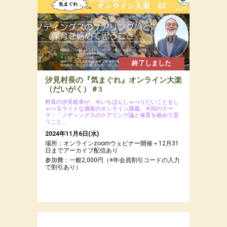
終了しました
汐見村長の『気まぐれ』オンライン大楽
（だいがく）＃3
村長の汐見稔幸が、今いちばんしゃべりたいことをし
ゃべるライトな感覚のオンライン講義。今回のテー
マ：「ノディングスのケアリング論と保育を絡めて思
うこと」
2024年11月6日(水)
場所：オンラインzoomウェビナー開催＋12月31
日までアーカイブ配信あり
参加費：一般2,000円（※年会員割引コードの入力
で割引あり）