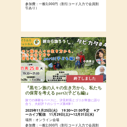
参加費：一般3,000円（割引コード入力で会員割
引あり）
終了しました
『黒モン族の人々の生き方から、私たち
の保育を考える part2(子ども編)』
旅での体験をベースに、汐見村長とゴリが奔放に語り
合う、大好評？のシリーズ第4弾！
2025年11月25日(火) 19:30〜21:00予定 ※ア
ーカイブ配信 11月29日(土)〜12月31日(水)
場所：オンライン会場
参加費：一般2,000円（割引コード入力で会員割