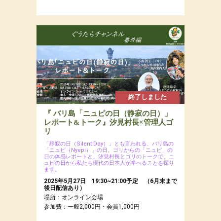
終了しました
『 バリ島「ニュピの日（静寂の日）」
レポート&トーク』汐見村長×管理人ゴ
リ
「静寂の日（Silent Day）」とも言われる、バリ島の
「ニュピ（Nyepi）」の日。ゴリからの「ニュピ」の
日の体感レポートと、汐見村長とゴリのトークで、ニ
ュピの日から私たち現代の日本人が学べることを探り
ます。
2025年5月27日 19:30~21:00予定 （6月末まで
後日配信あり）
場所：オンライン会場
参加費：一般2,000円・会員1,000円