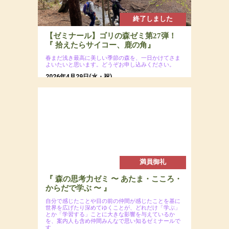
終了しました
【ゼミナール】ゴリの森ゼミ第27弾！
『 拾えたらサイコー、鹿の角』
春まだ浅き最高に美しい季節の森を、一日かけてさま
よいたいと思います。どうぞお申し込みください。
2026年4月29日(水・祝)
場所：八ヶ岳南麓の森
参加費：参加費：会員8,000円（若者応援プロジ
ェクトにつき20代割引あるよ）・一般9,500円
／ 定員12名
満員御礼
『 森の思考力ゼミ 〜 あたま・こころ・
からだで学ぶ 〜 』
自分で感じたことや目の前の仲間が感じたことを基に
世界を広げたり深めてゆくことが、どれだけ「学ぶ」
とか「学習する」ことに大きな影響を与えているか
を、案内人も含め仲間みんなで思い知るゼミナールで
す