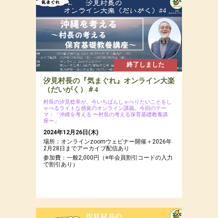
場所：ぐうたら村近くの森
参加費：参加費：年会員8,000円（若者応援プロ
ジェクトにつき20代割引あるよ）・一般9,500
円・定員12名
終了しました
汐見村長の『気まぐれ』オンライン大楽
（だいがく）＃4
村長の汐見稔幸が、今いちばんしゃべりたいことをし
ゃべるライトな感覚のオンライン講義。今回のテー
マ：「沖縄を考える 〜村長の考える保育基礎教養講
座〜」
2024年12月26日(木)
場所：オンラインzoomウェビナー開催＋2026年
2月28日までアーカイブ配信あり
参加費：一般2,000円（※年会員割引コードの入力
で割引あり）