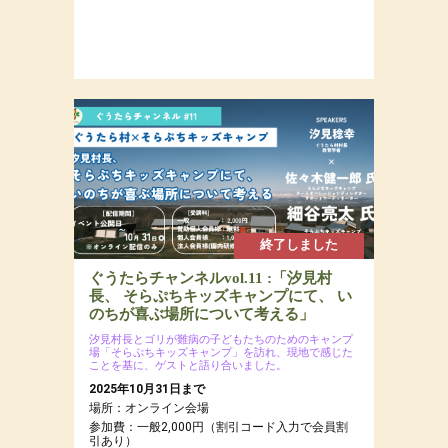
終了しました
ぐうたらチャンネルvol.11 :「汐見村
長、 そらぷちキッズキャンプにて、 い
のちが喜ぶ場所について考える」
汐見村長とゴリが難病の子どもたちのためのキャンプ
場「そらぷちキッズキャンプ」を訪れ、現地で感じた
ことを基に、ゲストと語り合いました。
2025年10月31日まで
場所：オンライン会場
参加費：一般2,000円（割引コード入力で会員割
引あり）