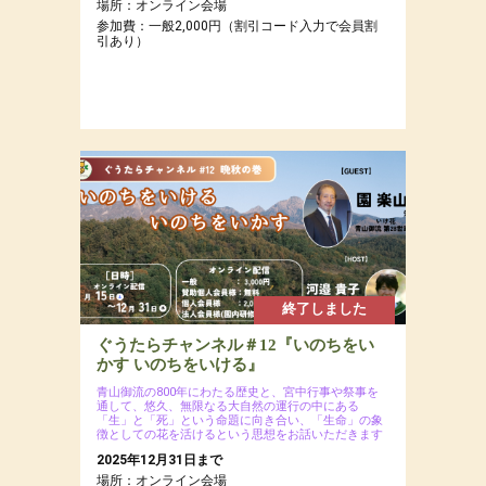
場所：オンライン会場
参加費：一般2,000円（割引コード入力で会員割
引あり）
終了しました
ぐうたらチャンネル＃12『いのちをい
かす いのちをいける』
青山御流の800年にわたる歴史と、宮中行事や祭事を
通して、悠久、無限なる大自然の運行の中にある
「生」と「死」という命題に向き合い、「生命」の象
徴としての花を活けるという思想をお話いただきます
2025年12月31日まで
場所：オンライン会場