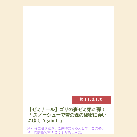
終了しました
【ゼミナール】ゴリの森ゼミ第21弾！
『 スノーシューで雪の森の秘密に会い
にゆく Again！ 』
第20弾に引き続き、ご期待にお応えして、この冬ラ
ストの開催です！どうぞお楽しみに。