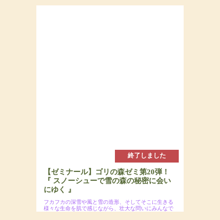
2025年3月9日(日)
場所：
参加費：参加費：15,000円（若者応援プロジェク
トにつき20代割引あるよ）・定員7名
終了しました
【ゼミナール】ゴリの森ゼミ第20弾！
『 スノーシューで雪の森の秘密に会い
にゆく 』
フカフカの深雪や風と雪の造形、そしてそこに生きる
様々な生命を肌で感じながら、壮大な問いにみんなで
迫りましょう！