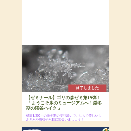
終了しました
【ゼミナール】ゴリの森ゼミ第19弾！
『 ようこそ氷のミュージアムへ！厳冬
期の渓谷ハイク 』
標高1,300mの厳冬期の渓谷沿いで、壮大で美しいし
ぶき氷や霜柱や氷柱に出会いましょう！
2025年1月19日(日)