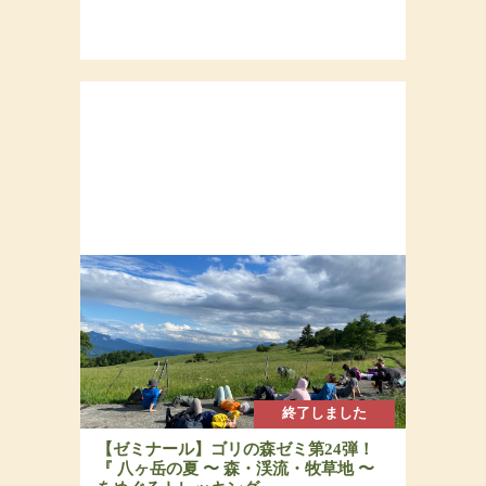
終了しました
【ゼミナール】ゴリの森ゼミ第24弾！
『 八ヶ岳の夏 〜 森・渓流・牧草地 〜