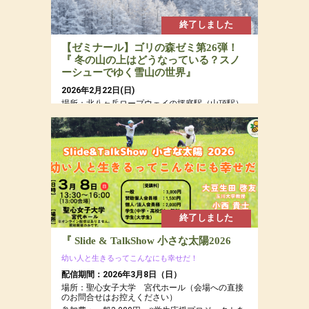
終了しました
【ゼミナール】ゴリの森ゼミ第26弾！
『 冬の山の上はどうなっている？スノ
ーシューでゆく雪山の世界』
2026年2月22日(日)
場所：北八ヶ岳ロープウェイの坪庭駅（山頂駅）
周辺の森とピラタス蓼科スノーリゾートの森
参加費：参加費：年会員15,000円（若者応援プロ
ジェクトにつき20代割引あるよ）・定員７名
終了しました
『 Slide & TalkShow 小さな太陽2026
幼い人と生きるってこんなにも幸せだ！
配信期間：2026年3月8日（日）
場所：聖心女子大学 宮代ホール（会場への直接
のお問合せはお控えください）