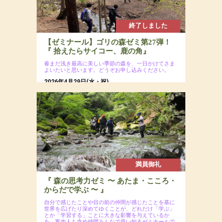
終了しました
【ゼミナール】ゴリの森ゼミ第27弾！
『 拾えたらサイコー、鹿の角』
春まだ浅き最高に美しい季節の森を、一日かけてさま
よいたいと思います。どうぞお申し込みください。
2026年4月29日(水・祝)
場所：八ヶ岳南麓の森
参加費：参加費：会員8,000円（若者応援プロジ
ェクトにつき20代割引あるよ）・一般9,500円
／ 定員12名
満員御礼
『 森の思考力ゼミ 〜 あたま・こころ・
からだで学ぶ 〜 』
自分で感じたことや目の前の仲間が感じたことを基に
世界を広げたり深めてゆくことが、どれだけ「学ぶ」
とか「学習する」ことに大きな影響を与えているか
を、案内人も含め仲間みんなで思い知るゼミナールで