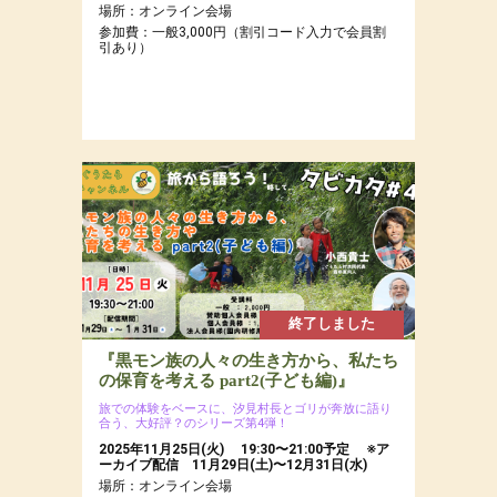
場所：オンライン会場
参加費：一般3,000円（割引コード入力で会員割
引あり）
終了しました
『黒モン族の人々の生き方から、私たち
の保育を考える part2(子ども編)』
旅での体験をベースに、汐見村長とゴリが奔放に語り
合う、大好評？のシリーズ第4弾！
2025年11月25日(火) 19:30〜21:00予定 ※ア
ーカイブ配信 11月29日(土)〜12月31日(水)
場所：オンライン会場