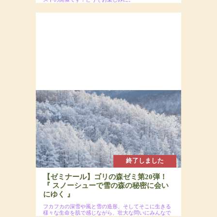
2025年3月9日(日)
場所：
参加費：参加費：15,000円（若者応援プロジェク
トにつき20代割引あるよ）・定員7名
終了しました
【ゼミナール】ゴリの森ゼミ第20弾！
『 スノーシューで雪の森の秘密に会い
にゆく 』
フカフカの深雪や風と雪の造形、そしてそこに生きる
様々な生命を肌で感じながら、壮大な問いにみんなで