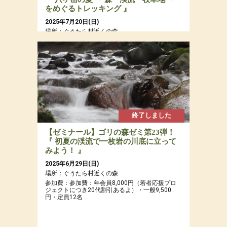
をめぐるトレッキング 』
2025年7月20日(日)
場所：ぐうたら村近くの森
参加費：参加費：年会員8,000円（若者応援プロ
ジェクトにつき20代割引あるよ）・一般9,500
円・定員12名
終了しました
【ゼミナール】ゴリの森ゼミ第23弾！
『 初夏の渓流で一枚岩の川底に立って
みよう！ 』
2025年6月29日(日)
場所：ぐうたら村近くの森
参加費：参加費：年会員8,000円（若者応援プロ
ジェクトにつき20代割引あるよ）・一般9,500
円・定員12名