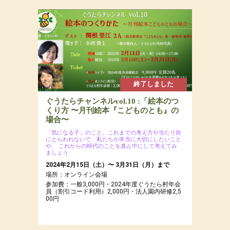
迫りましょう！
2025年2月16日(日)
場所：
参加費：参加費：15,000円（若者応援プロジェク
トにつき20代割引あるよ）・定員7名
終了しました
ぐうたらチャンネルvol.10 :「絵本のつ
くり方 〜月刊絵本『こどものとも』の
場合〜
「気になる子」のこと。これまでの考え方や当たり前
にとらわれないで、私たちが本当に大切にしたいこと
や、
これからの時代のことを真ん中にして考えてみ
ましょう
2024年2月15日（土）〜 3月31日（月）まで
場所：オンライン会場
参加費：一般3,000円・2024年度ぐうたら村年会
員（割引コード利用）2,000円・法人園内研修2,5
00円