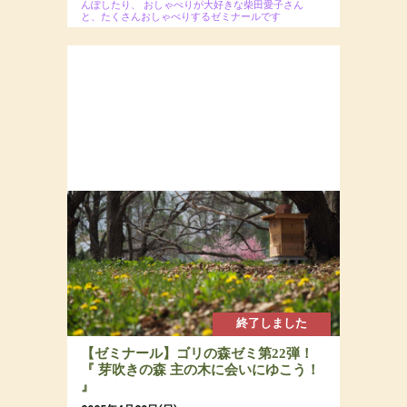
んぽしたり、
おしゃべりが大好きな柴田愛子さん
と、たくさんおしゃべりするゼミナールです
2025年 年に4回開催のゼミナール
場所：ぐうたら村
参加費：会員限定50,000円／全4回
終了しました
【ゼミナール】ゴリの森ゼミ第22弾！
『 芽吹きの森 主の木に会いにゆこう！
』