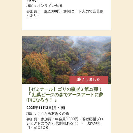
場所：オンライン会場
参加費：一般2,000円（割引コード入力で会員割
引あり）
終了しました
【ゼミナール】ゴリの森ゼミ第25弾！
『 紅葉ピークの森でアースアートに夢
中になろう！ 』
2025年11月3日(月・祝)
場所：ぐうたら村近くの森
参加費：参加費：年会員8,000円（若者応援プロ
ジェクトにつき20代割引あるよ）・一般9,500
円・定員12名