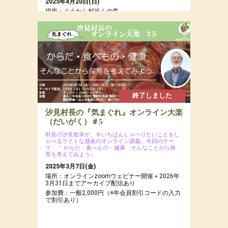
2025年4月20日(日)
場所：ぐうたら村近くの森
参加費：参加費：年会員8,000円（若者応援プロ
ジェクトにつき20代割引あるよ）・一般9,500
円・定員12名
終了しました
汐見村長の『気まぐれ』オンライン大楽
（だいがく）＃5
村長の汐見稔幸が、今いちばんしゃべりたいことをし
ゃべるライトな感覚のオンライン講義。今回のテー
マ：『 からだ・食べもの・健康 そんなことから保
育を考えてみよう』
2025年3月7日(金)
場所：オンラインzoomウェビナー開催＋2026年
3月31日までアーカイブ配信あり
参加費：一般2,000円（※年会員割引コードの入力
で割引あり）