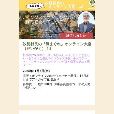
終了しました
汐見村長の『気まぐれ』オンライン大楽
（だいがく）＃3
村長の汐見稔幸が、今いちばんしゃべりたいことをし
ゃべるライトな感覚のオンライン講義。今回のテー
マ：「ノディングスのケアリング論と保育を絡めて思
うこと」
2024年11月6日(水)
場所：オンラインzoomウェビナー開催＋12月31
日までアーカイブ配信あり
参加費：一般2,000円（※年会員割引コードの入力
で割引あり）