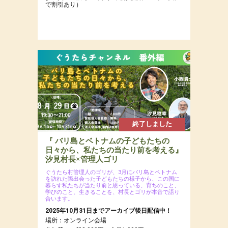
で割引あり）
終了しました
『 バリ島とベトナムの子どもたちの
日々から、私たちの当たり前を考える』
汐見村長×管理人ゴリ
ぐうたら村管理人のゴリが、3月にバリ島とベトナム
を訪れた際出会った子どもたちの様子から、この国に
暮らす私たちが当たり前と思っている、育ちのこと、
学びのこと、生きることを、村長とゴリが本音で語り
合います。
2025年10月31日までアーカイブ後日配信中！
場所：オンライン会場