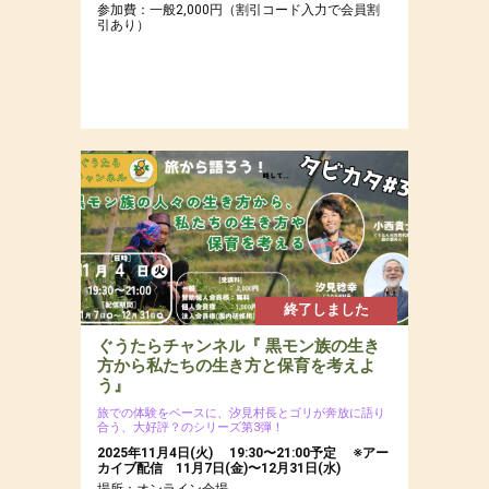
参加費：一般2,000円（割引コード入力で会員割
引あり）
終了しました
ぐうたらチャンネル『 黒モン族の生き
方から私たちの生き方と保育を考えよ
う』
旅での体験をベースに、汐見村長とゴリが奔放に語り
合う、大好評？のシリーズ第3弾！
2025年11月4日(火) 19:30〜21:00予定 ※アー
カイブ配信 11月7日(金)〜12月31日(水)
場所：オンライン会場