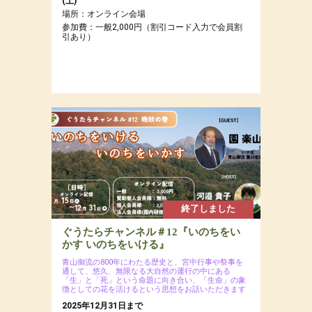
(土)
場所：オンライン会場
参加費：一般2,000円（割引コード入力で会員割
引あり）
終了しました
ぐうたらチャンネル＃12『いのちをい
かす いのちをいける』
青山御流の800年にわたる歴史と、宮中行事や祭事を
通して、悠久、無限なる大自然の運行の中にある
「生」と「死」という命題に向き合い、「生命」の象
徴としての花を活けるという思想をお話いただきます
2025年12月31日まで