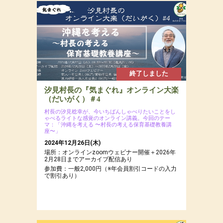
場所：ぐうたら村近くの森
参加費：参加費：年会員8,000円（若者応援プロ
ジェクトにつき20代割引あるよ）・一般9,500
円・定員12名
終了しました
汐見村長の『気まぐれ』オンライン大楽
（だいがく）＃4
村長の汐見稔幸が、今いちばんしゃべりたいことをし
ゃべるライトな感覚のオンライン講義。今回のテー
マ：「沖縄を考える 〜村長の考える保育基礎教養講
座〜」
2024年12月26日(木)
場所：オンラインzoomウェビナー開催＋2026年
2月28日までアーカイブ配信あり
参加費：一般2,000円（※年会員割引コードの入力
で割引あり）