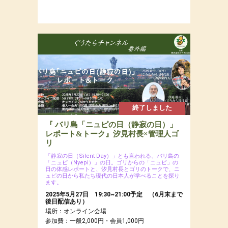
終了しました
『 バリ島「ニュピの日（静寂の日）」
レポート&トーク』汐見村長×管理人ゴ
リ
「静寂の日（Silent Day）」とも言われる、バリ島の
「ニュピ（Nyepi）」の日。ゴリからの「ニュピ」の
日の体感レポートと、汐見村長とゴリのトークで、ニ
ュピの日から私たち現代の日本人が学べることを探り
ます。
2025年5月27日 19:30~21:00予定 （6月末まで
後日配信あり）
場所：オンライン会場
参加費：一般2,000円・会員1,000円