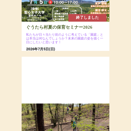
終了しました
ぐうたら村夏の保育セミナー2026
私たちが日々当たり前のように考えている「園庭」と
は本当は何なんでしょうか？未来の園庭の姿を描く一
日にしたいと思います！
2026年7月5日(日)
場所：聖心女子大学 宮代ホール（会場への直接
のお問い合わせはご遠慮ください）
参加費：一般7,000円（ ※ 会員割引コードの入力
で割引あり）