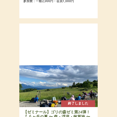
参加費：一般2,000円・会員1,000円
終了しました
【ゼミナール】ゴリの森ゼミ第24弾！
『 八ヶ岳の夏 〜 森・渓流・牧草地 〜