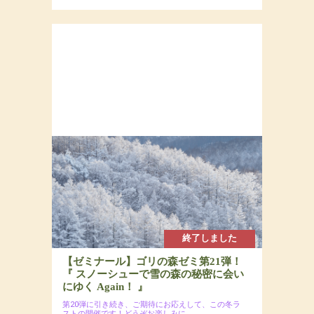
終了しました
【ゼミナール】ゴリの森ゼミ第21弾！
『 スノーシューで雪の森の秘密に会い
にゆく Again！ 』
第20弾に引き続き、ご期待にお応えして、この冬ラ
ストの開催です！どうぞお楽しみに。