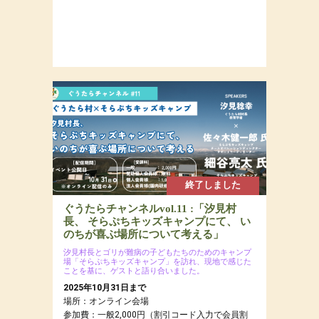
終了しました
ぐうたらチャンネルvol.11 :「汐見村
長、 そらぷちキッズキャンプにて、 い
のちが喜ぶ場所について考える」
汐見村長とゴリが難病の子どもたちのためのキャンプ
場「そらぷちキッズキャンプ」を訪れ、現地で感じた
ことを基に、ゲストと語り合いました。
2025年10月31日まで
場所：オンライン会場
参加費：一般2,000円（割引コード入力で会員割