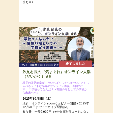
引あり）
終了しました
汐見村長の『気まぐれ』オンライン大楽
（だいがく）＃6
村長の汐見稔幸が、今いちばんしゃべりたいことをし
ゃべるライトな感覚のオンライン講義。今回のテー
マ：『 学校ってなんだ？〜葛藤の場としての学校か
ら未来へ〜』
2025年10月8日（水）
場所：オンラインzoomウェビナー開催＋2025年
12月31日までアーカイブ配信あり
参加費：一般2,000円（※年会員割引コードの入力