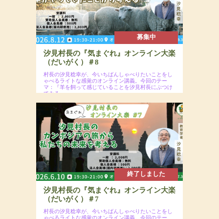
募集中
汐見村長の『気まぐれ』オンライン大楽
（だいがく）＃8
村長の汐見稔幸が、今いちばんしゃべりたいことをし
ゃべるライトな感覚のオンライン講義。今回のテー
マ：『羊を飼って感じていることを汐見村長にぶつけ
てみる』
2026年8月12日（水）19:30〜21:00予定
場所：オンラインzoomウェビナー開催＋2026年
9月30日までアーカイブ配信あり
参加費：一般2,000円（※年会員割引コードの入力
で割引あり）
終了しました
汐見村長の『気まぐれ』オンライン大楽
（だいがく）＃7
村長の汐見稔幸が、今いちばんしゃべりたいことをし
ゃべるライトな感覚のオンライン講義。今回のテー