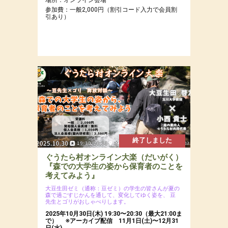
参加費：一般2,000円（割引コード入力で会員割
引あり）
終了しました
ぐうたら村オンライン大楽（だいがく）
『森での大学生の姿から保育者のことを
考えてみよう』
大豆生田ゼミ（通称：豆ゼミ）の学生の皆さんが夏の
森で過ごすじかんを通して、変化してゆく姿を、
豆
先生とゴリがおしゃべりします。
2025年10月30日(木) 19:30〜20:30（最大21:00ま
で） ※アーカイブ配信 11月1日(土)〜12月31
日(水)