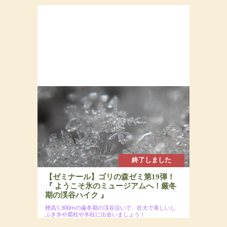
終了しました
【ゼミナール】ゴリの森ゼミ第19弾！
『 ようこそ氷のミュージアムへ！厳冬
期の渓谷ハイク 』
標高1,300mの厳冬期の渓谷沿いで、壮大で美しいし
ぶき氷や霜柱や氷柱に出会いましょう！
2025年1月19日(日)