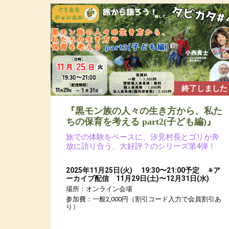
終了しました
『黒モン族の人々の生き方から、私た
ちの保育を考える part2(子ども編)』
旅での体験をベースに、汐見村長とゴリが奔
放に語り合う、大好評？のシリーズ第4弾！
2025年11月25日(火) 19:30〜21:00予定 ※ア
ーカイブ配信 11月29日(土)〜12月31日(水)
場所：オンライン会場
参加費：一般2,000円（割引コード入力で会員割引あ
り）