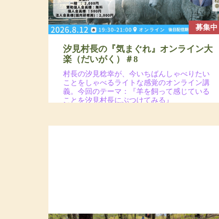
募集中
汐見村長の『気まぐれ』オンライン大
楽（だいがく）＃8
村長の汐見稔幸が、今いちばんしゃべりたい
ことをしゃべるライトな感覚のオンライン講
義。今回のテーマ：『羊を飼って感じている
ことを汐見村長にぶつけてみる』
2026年8月12日（水）19:30〜21:00予定
場所：オンラインzoomウェビナー開催＋2026年9月
30日までアーカイブ配信あり
参加費：一般2,000円（※年会員割引コードの入力で
割引あり）