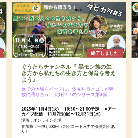
終了しました
ぐうたらチャンネル『 黒モン族の生
き方から私たちの生き方と保育を考え
よう』
旅での体験をベースに、汐見村長とゴリが奔
放に語り合う、大好評？のシリーズ第3弾！
2025年11月4日(火) 19:30〜21:00予定 ※アー
カイブ配信 11月7日(金)〜12月31日(水)
場所：オンライン会場
参加費：一般2,000円（割引コード入力で会員割引あ
り）