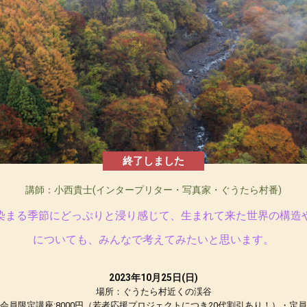
終了しました
講師：小西貴士(インタープリター・写真家・ぐうたら村番)
染まる季節にどっぷりと浸り感じて、生まれて来た世界の構造
についても、みんなで考えてみたいと思います。
2023年10月25日(日)
場所：ぐうたら村近くの渓谷
会員限定講座:8000円（若者応援プロジェクトにつき20代割引あり！）・定員