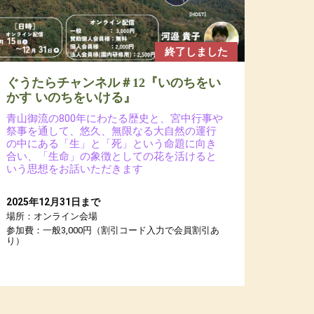
終了しました
ぐうたらチャンネル＃12『いのちをい
かす いのちをいける』
青山御流の800年にわたる歴史と、宮中行事や
祭事を通して、悠久、無限なる大自然の運行
の中にある「生」と「死」という命題に向き
合い、「生命」の象徴としての花を活けると
いう思想をお話いただきます
2025年12月31日まで
場所：オンライン会場
参加費：一般3,000円（割引コード入力で会員割引あ
り）