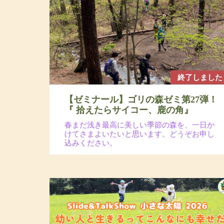
終了しました
【ゼミナール】ゴリの森ゼミ第27弾！
『 拾えたらサイコー、鹿の角』
春まだ浅き最高に美しい季節の森を、一日か
けてさまよいたいと思います。どうぞお申し
込みください。
2026年4月29日(水・祝)
場所：八ヶ岳南麓の森
参加費：参加費：会員8,000円（若者応援プロジェク
トにつき20代割引あるよ）・一般9,500円 ／ 定員
12名