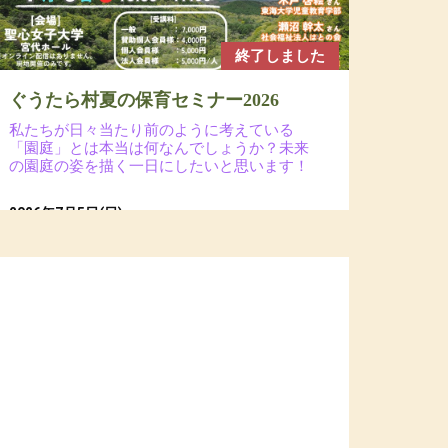
終了しました
ぐうたら村夏の保育セミナー2026
私たちが日々当たり前のように考えている
「園庭」とは本当は何なんでしょうか？未来
の園庭の姿を描く一日にしたいと思います！
2026年7月5日(日)
場所：聖心女子大学 宮代ホール（会場への直接の
お問い合わせはご遠慮ください）
参加費：一般7,000円（ ※ 会員割引コードの入力で割
引あり）