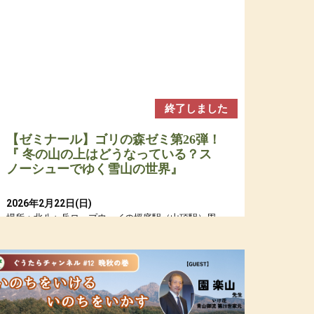
終了しました
【ゼミナール】ゴリの森ゼミ第26弾！
『 冬の山の上はどうなっている？ス
ノーシューでゆく雪山の世界』
2026年2月22日(日)
場所：北八ヶ岳ロープウェイの坪庭駅（山頂駅）周
辺の森とピラタス蓼科スノーリゾートの森
参加費：参加費：年会員15,000円（若者応援プロジ
ェクトにつき20代割引あるよ）・定員７名