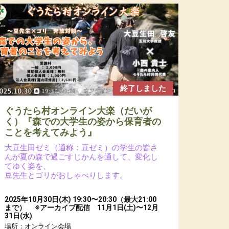
終了しました
ぐうたら村オンライン大楽（だいが
く）『森での大学生の姿から保育者の
ことを考えてみよう』
大豆生田ゼミ（通称：豆ゼミ）の学生の皆さ
んが夏の森で過ごすじかんを通して、変化し
てゆく姿を、
豆先生とゴリがおしゃべりします。
2025年10月30日(木) 19:30〜20:30（最大21:00
まで） ※アーカイブ配信 11月1日(土)〜12月
31日(水)
場所：オンライン会場