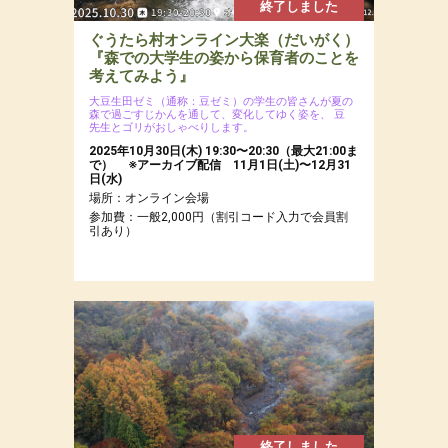
終了しました
ぐうたら村オンライン大楽（だいがく）
『森での大学生の姿から保育者のことを
考えてみよう』
大豆生田ゼミ（通称：豆ゼミ）の学生の皆さんが夏の
森で過ごすじかんを通して、変化してゆく姿を、
豆
先生とゴリがおしゃべりします。
2025年10月30日(木) 19:30〜20:30（最大21:00ま
で） ※アーカイブ配信 11月1日(土)〜12月31
日(水)
場所：オンライン会場
参加費：一般2,000円（割引コード入力で会員割
引あり）
終了しました