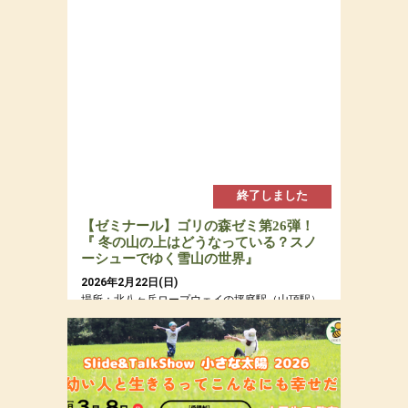
終了しました
【ゼミナール】ゴリの森ゼミ第26弾！
『 冬の山の上はどうなっている？スノ
ーシューでゆく雪山の世界』
2026年2月22日(日)
場所：北八ヶ岳ロープウェイの坪庭駅（山頂駅）
周辺の森とピラタス蓼科スノーリゾートの森
参加費：参加費：年会員15,000円（若者応援プロ
ジェクトにつき20代割引あるよ）・定員７名