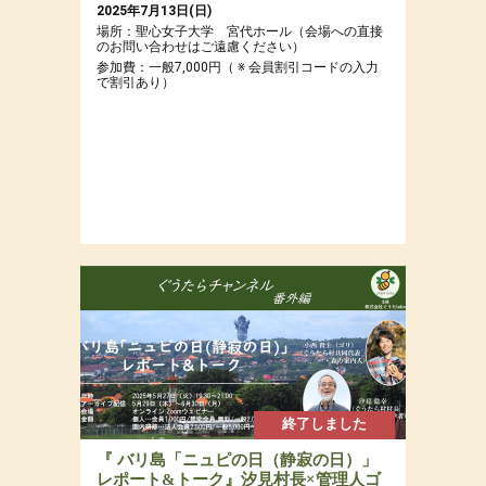
2025年7月13日(日)
場所：聖心女子大学 宮代ホール（会場への直接
のお問い合わせはご遠慮ください）
参加費：一般7,000円（ ※ 会員割引コードの入力
で割引あり）
終了しました
『 バリ島「ニュピの日（静寂の日）」
レポート&トーク』汐見村長×管理人ゴ