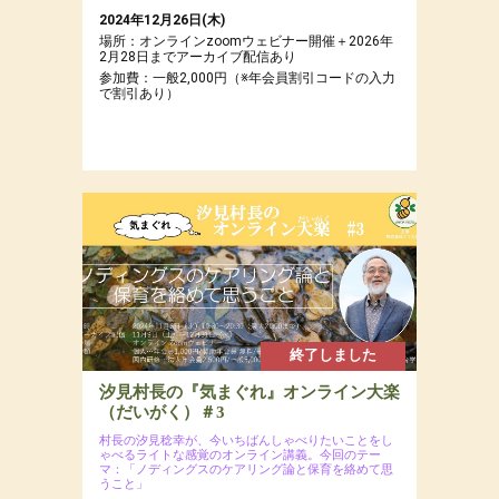
2024年12月26日(木)
場所：オンラインzoomウェビナー開催＋2026年
2月28日までアーカイブ配信あり
参加費：一般2,000円（※年会員割引コードの入力
で割引あり）
終了しました
汐見村長の『気まぐれ』オンライン大楽
（だいがく）＃3
村長の汐見稔幸が、今いちばんしゃべりたいことをし
ゃべるライトな感覚のオンライン講義。今回のテー
マ：「ノディングスのケアリング論と保育を絡めて思
うこと」