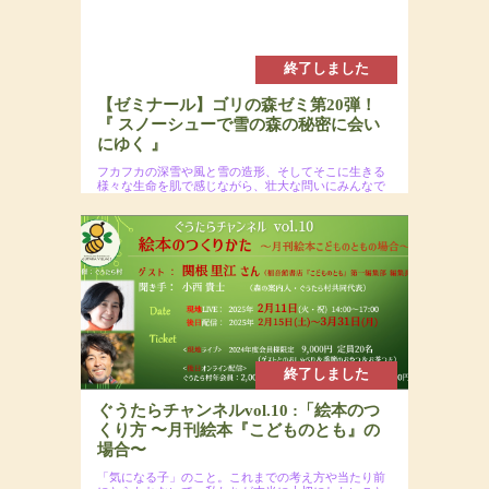
終了しました
【ゼミナール】ゴリの森ゼミ第20弾！
『 スノーシューで雪の森の秘密に会い
にゆく 』
フカフカの深雪や風と雪の造形、そしてそこに生きる
様々な生命を肌で感じながら、壮大な問いにみんなで
迫りましょう！
2025年2月16日(日)
場所：
参加費：参加費：15,000円（若者応援プロジェク
トにつき20代割引あるよ）・定員7名
終了しました
ぐうたらチャンネルvol.10 :「絵本のつ
くり方 〜月刊絵本『こどものとも』の
場合〜
「気になる子」のこと。これまでの考え方や当たり前