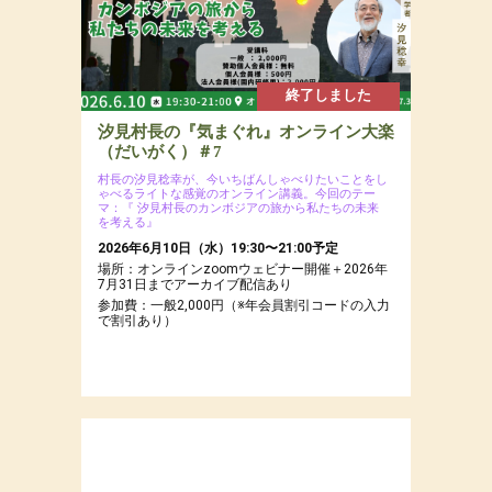
で割引あり）
終了しました
汐見村長の『気まぐれ』オンライン大楽
（だいがく）＃7
村長の汐見稔幸が、今いちばんしゃべりたいことをし
ゃべるライトな感覚のオンライン講義。今回のテー
マ：『 汐見村長のカンボジアの旅から私たちの未来
を考える』
2026年6月10日（水）19:30〜21:00予定
場所：オンラインzoomウェビナー開催＋2026年
7月31日までアーカイブ配信あり
参加費：一般2,000円（※年会員割引コードの入力
で割引あり）