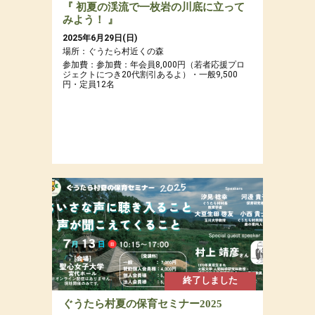
『 初夏の渓流で一枚岩の川底に立って
みよう！ 』
2025年6月29日(日)
場所：ぐうたら村近くの森
参加費：参加費：年会員8,000円（若者応援プロ
ジェクトにつき20代割引あるよ）・一般9,500
円・定員12名
終了しました
ぐうたら村夏の保育セミナー2025