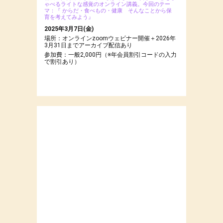
ゃべるライトな感覚のオンライン講義。今回のテー
マ：『 からだ・食べもの・健康 そんなことから保
育を考えてみよう』
2025年3月7日(金)
場所：オンラインzoomウェビナー開催＋2026年
3月31日までアーカイブ配信あり
参加費：一般2,000円（※年会員割引コードの入力
で割引あり）