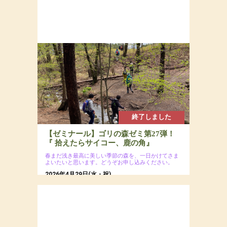
終了しました
【ゼミナール】ゴリの森ゼミ第27弾！
『 拾えたらサイコー、鹿の角』
春まだ浅き最高に美しい季節の森を、一日かけてさま
よいたいと思います。どうぞお申し込みください。
2026年4月29日(水・祝)
場所：八ヶ岳南麓の森
参加費：参加費：会員8,000円（若者応援プロジ
ェクトにつき20代割引あるよ）・一般9,500円
／ 定員12名