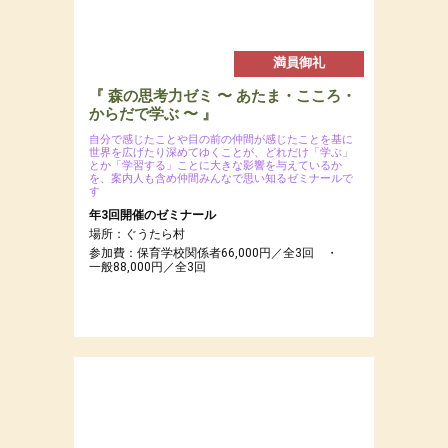
満員御礼
『 森の思考力ゼミ 〜 あたま・こころ・
からだで学ぶ 〜 』
自分で感じたことや目の前の仲間が感じたことを基に
世界を広げたり深めてゆくことが、どれだけ「学ぶ」
とか「学習する」ことに大きな影響を与えているか
を、案内人も含め仲間みんなで思い知るゼミナールで
す
年3回開催のゼミナール
場所：ぐうたら村
参加費：保育学校関係者66,000円／全3回 ・
一般88,000円／全3回