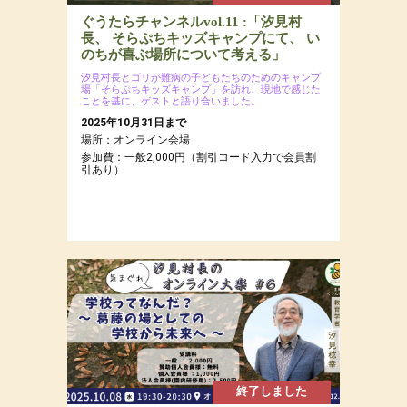
ぐうたらチャンネルvol.11 :「汐見村
長、 そらぷちキッズキャンプにて、 い
のちが喜ぶ場所について考える」
汐見村長とゴリが難病の子どもたちのためのキャンプ
場「そらぷちキッズキャンプ」を訪れ、現地で感じた
ことを基に、ゲストと語り合いました。
2025年10月31日まで
場所：オンライン会場
参加費：一般2,000円（割引コード入力で会員割
引あり）
終了しました