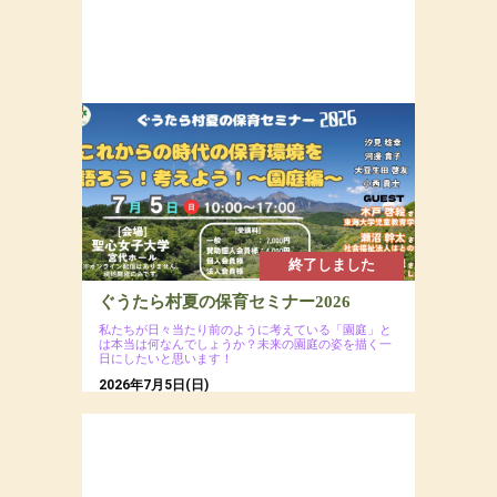
終了しました
ぐうたら村夏の保育セミナー2026
私たちが日々当たり前のように考えている「園庭」と
は本当は何なんでしょうか？未来の園庭の姿を描く一
日にしたいと思います！
2026年7月5日(日)
場所：聖心女子大学 宮代ホール（会場への直接
のお問い合わせはご遠慮ください）
参加費：一般7,000円（ ※ 会員割引コードの入力
で割引あり）