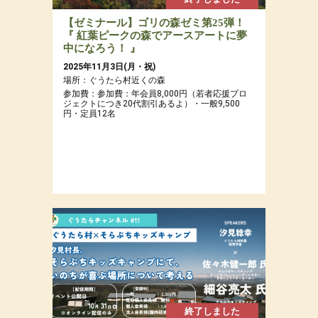
【ゼミナール】ゴリの森ゼミ第25弾！
『 紅葉ピークの森でアースアートに夢
中になろう！ 』
2025年11月3日(月・祝)
場所：ぐうたら村近くの森
参加費：参加費：年会員8,000円（若者応援プロ
ジェクトにつき20代割引あるよ）・一般9,500
円・定員12名
終了しました