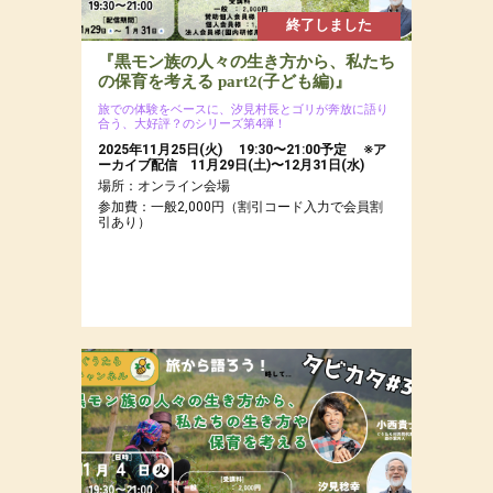
終了しました
『黒モン族の人々の生き方から、私たち
の保育を考える part2(子ども編)』
旅での体験をベースに、汐見村長とゴリが奔放に語り
合う、大好評？のシリーズ第4弾！
2025年11月25日(火) 19:30〜21:00予定 ※ア
ーカイブ配信 11月29日(土)〜12月31日(水)
場所：オンライン会場
参加費：一般2,000円（割引コード入力で会員割
引あり）