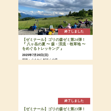
終了しました
【ゼミナール】ゴリの森ゼミ第24弾！
『 八ヶ岳の夏 〜 森・渓流・牧草地 〜
をめぐるトレッキング 』
2025年7月20日(日)
場所：ぐうたら村近くの森
参加費：参加費：年会員8,000円（若者応援プロ
ジェクトにつき20代割引あるよ）・一般9,500
円・定員12名
終了しました
【ゼミナール】ゴリの森ゼミ第23弾！