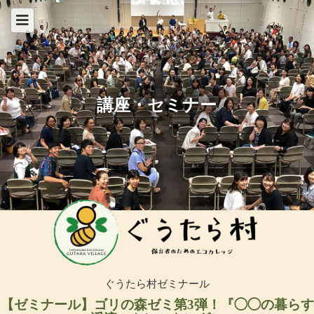
講座・セミナー
ぐうたら村ゼミナール
【ゼミナール】ゴリの森ゼミ第3弾！『◯◯の暮らす