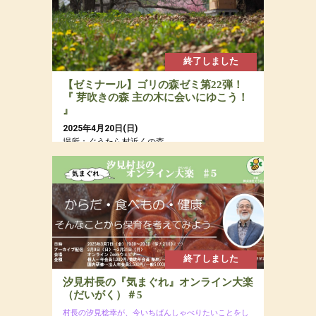
終了しました
【ゼミナール】ゴリの森ゼミ第22弾！
『 芽吹きの森 主の木に会いにゆこう！
』
2025年4月20日(日)
場所：ぐうたら村近くの森
参加費：参加費：年会員8,000円（若者応援プロ
ジェクトにつき20代割引あるよ）・一般9,500
円・定員12名
終了しました
汐見村長の『気まぐれ』オンライン大楽
（だいがく）＃5
村長の汐見稔幸が、今いちばんしゃべりたいことをし