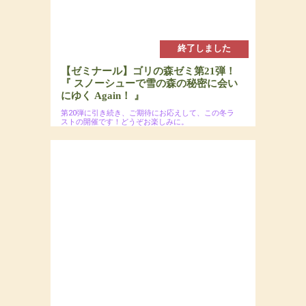
終了しました
【ゼミナール】ゴリの森ゼミ第21弾！
『 スノーシューで雪の森の秘密に会い
にゆく Again！ 』
第20弾に引き続き、ご期待にお応えして、この冬ラ
ストの開催です！どうぞお楽しみに。
2025年3月9日(日)
場所：
参加費：参加費：15,000円（若者応援プロジェク
トにつき20代割引あるよ）・定員7名