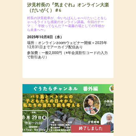
汐見村長の『気まぐれ』オンライン大楽
（だいがく）＃6
村長の汐見稔幸が、今いちばんしゃべりたいことをし
ゃべるライトな感覚のオンライン講義。今回のテー
マ：『 学校ってなんだ？〜葛藤の場としての学校か
ら未来へ〜』
2025年10月8日（水）
場所：オンラインzoomウェビナー開催＋2025年
12月31日までアーカイブ配信あり
参加費：一般2,000円（※年会員割引コードの入力
で割引あり）
終了しました