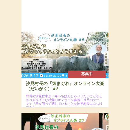
募集中
汐見村長の『気まぐれ』オンライン大楽
（だいがく）＃8
村長の汐見稔幸が、今いちばんしゃべりたいことをし
ゃべるライトな感覚のオンライン講義。今回のテー
マ：『羊を飼って感じていることを汐見村長にぶつけ
てみる』
2026年8月12日（水）19:30〜21:00予定
場所：オンラインzoomウェビナー開催＋2026年
9月30日までアーカイブ配信あり
参加費：一般2,000円（※年会員割引コードの入力