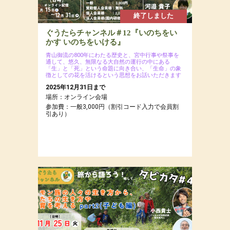
終了しました
ぐうたらチャンネル＃12『いのちをい
かす いのちをいける』
青山御流の800年にわたる歴史と、宮中行事や祭事を
通して、悠久、無限なる大自然の運行の中にある
「生」と「死」という命題に向き合い、「生命」の象
徴としての花を活けるという思想をお話いただきます
2025年12月31日まで
場所：オンライン会場
参加費：一般3,000円（割引コード入力で会員割
引あり）