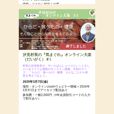
場所：ぐうたら村近くの森
参加費：参加費：年会員8,000円（若者応援プロ
ジェクトにつき20代割引あるよ）・一般9,500
円・定員12名
終了しました
汐見村長の『気まぐれ』オンライン大楽
（だいがく）＃5
村長の汐見稔幸が、今いちばんしゃべりたいことをし
ゃべるライトな感覚のオンライン講義。今回のテー
マ：『 からだ・食べもの・健康 そんなことから保
育を考えてみよう』
2025年3月7日(金)
場所：オンラインzoomウェビナー開催＋2026年
3月31日までアーカイブ配信あり
参加費：一般2,000円（※年会員割引コードの入力
で割引あり）