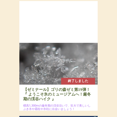
終了しました
【ゼミナール】ゴリの森ゼミ第19弾！
『 ようこそ氷のミュージアムへ！厳冬
期の渓谷ハイク 』
標高1,300mの厳冬期の渓谷沿いで、壮大で美しいし
ぶき氷や霜柱や氷柱に出会いましょう！
2025年1月19日(日)