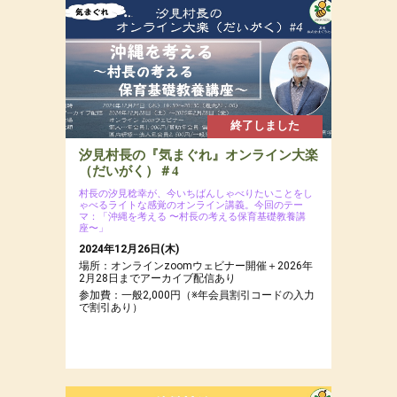
場所：ぐうたら村近くの森
参加費：参加費：年会員8,000円（若者応援プロ
ジェクトにつき20代割引あるよ）・一般9,500
円・定員12名
終了しました
汐見村長の『気まぐれ』オンライン大楽
（だいがく）＃4
村長の汐見稔幸が、今いちばんしゃべりたいことをし
ゃべるライトな感覚のオンライン講義。今回のテー
マ：「沖縄を考える 〜村長の考える保育基礎教養講
座〜」
2024年12月26日(木)
場所：オンラインzoomウェビナー開催＋2026年
2月28日までアーカイブ配信あり
参加費：一般2,000円（※年会員割引コードの入力
で割引あり）