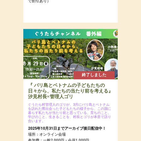
で割引あり）
終了しました
『 バリ島とベトナムの子どもたちの
日々から、私たちの当たり前を考える』
汐見村長×管理人ゴリ
ぐうたら村管理人のゴリが、3月にバリ島とベトナム
を訪れた際出会った子どもたちの様子から、この国に
暮らす私たちが当たり前と思っている、育ちのこと、
学びのこと、生きることを、村長とゴリが本音で語り
合います。
2025年10月31日までアーカイブ後日配信中！
場所：オンライン会場
参加費：一般2,000円・会員1,000円