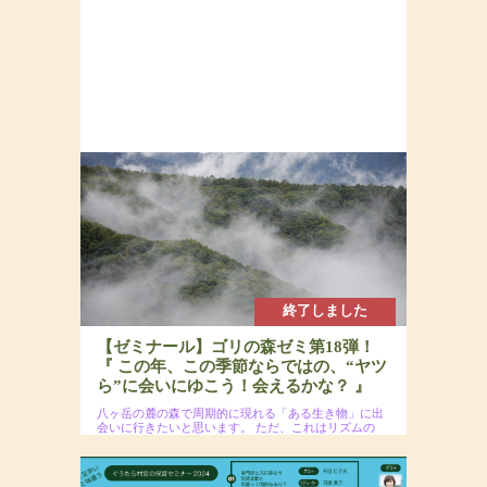
終了しました
【ゼミナール】ゴリの森ゼミ第18弾！
『 この年、この季節ならではの、“ヤツ
ら”に会いにゆこう！会えるかな？ 』
八ヶ岳の麓の森で周期的に現れる「ある生き物」に出
会いに行きたいと思います。
ただ、これはリズムの
あることで、必ず出会えるというわけではないので、
そのあたりは悪しからず。
2024年10月20日(日)