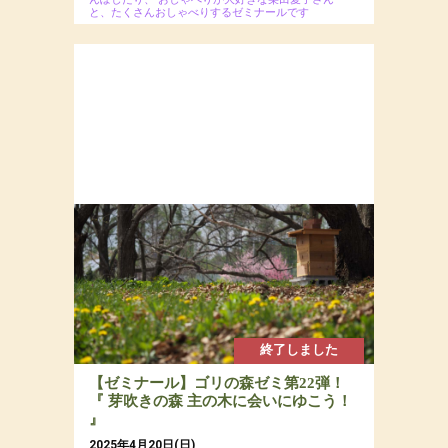
と、たくさんおしゃべりするゼミナールです
2025年 年に4回開催のゼミナール
場所：ぐうたら村
参加費：会員限定50,000円／全4回
終了しました
【ゼミナール】ゴリの森ゼミ第22弾！
『 芽吹きの森 主の木に会いにゆこう！
』
2025年4月20日(日)