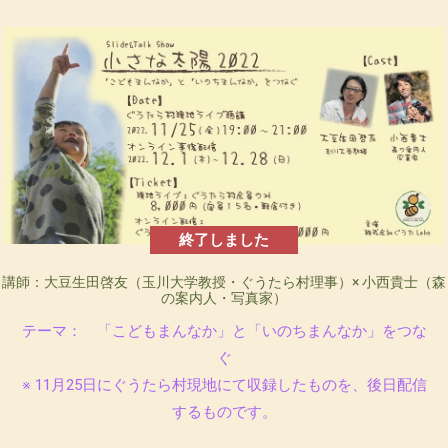
終了しました
講師：大豆生田啓友（玉川大学教授・ぐうたら村理事）× 小西貴士（森
の案内人・写真家）
テーマ： 「こどもまんなか」と「いのちまんなか」をつな
ぐ
※ 11月25日にぐうたら村現地にて収録したものを、後日配信
するものです。