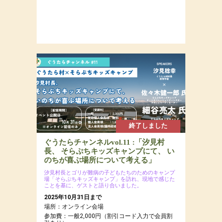
終了しました
ぐうたらチャンネルvol.11 :「汐見村
長、 そらぷちキッズキャンプにて、 い
のちが喜ぶ場所について考える」
汐見村長とゴリが難病の子どもたちのためのキャンプ
場「そらぷちキッズキャンプ」を訪れ、現地で感じた
ことを基に、ゲストと語り合いました。
2025年10月31日まで
場所：オンライン会場
参加費：一般2,000円（割引コード入力で会員割