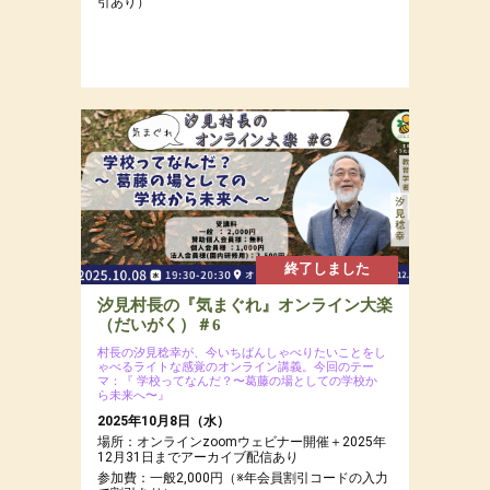
引あり）
終了しました
汐見村長の『気まぐれ』オンライン大楽
（だいがく）＃6
村長の汐見稔幸が、今いちばんしゃべりたいことをし
ゃべるライトな感覚のオンライン講義。今回のテー
マ：『 学校ってなんだ？〜葛藤の場としての学校か
ら未来へ〜』
2025年10月8日（水）
場所：オンラインzoomウェビナー開催＋2025年
12月31日までアーカイブ配信あり
参加費：一般2,000円（※年会員割引コードの入力