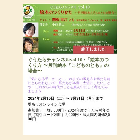
2025年2月16日(日)
場所：
参加費：参加費：15,000円（若者応援プロジェク
トにつき20代割引あるよ）・定員7名
終了しました
ぐうたらチャンネルvol.10 :「絵本のつ
くり方 〜月刊絵本『こどものとも』の
場合〜
「気になる子」のこと。これまでの考え方や当たり前
にとらわれないで、私たちが本当に大切にしたいこと
や、
これからの時代のことを真ん中にして考えてみ
ましょう
2024年2月15日（土）〜 3月31日（月）まで
場所：オンライン会場
参加費：一般3,000円・2024年度ぐうたら村年会
員（割引コード利用）2,000円・法人園内研修2,5
00円