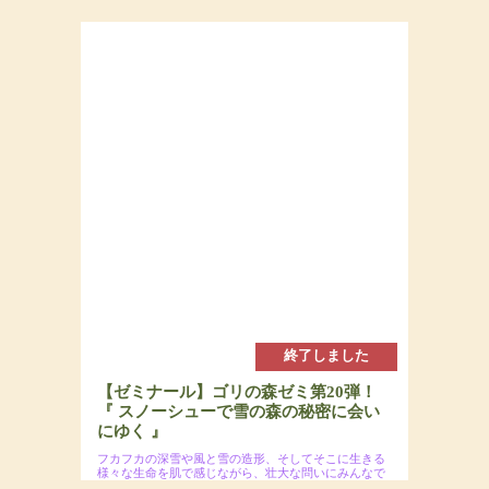
2025年3月9日(日)
場所：
参加費：参加費：15,000円（若者応援プロジェク
トにつき20代割引あるよ）・定員7名
終了しました
【ゼミナール】ゴリの森ゼミ第20弾！
『 スノーシューで雪の森の秘密に会い
にゆく 』
フカフカの深雪や風と雪の造形、そしてそこに生きる
様々な生命を肌で感じながら、壮大な問いにみんなで
迫りましょう！