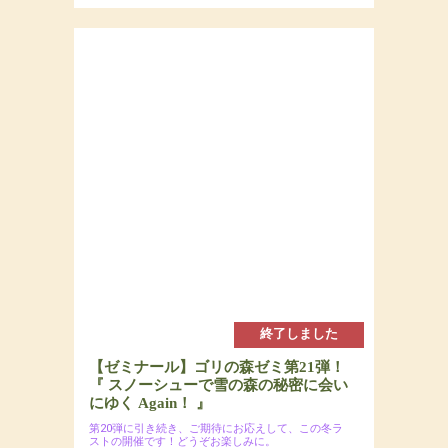
終了しました
【ゼミナール】ゴリの森ゼミ第21弾！
『 スノーシューで雪の森の秘密に会い
にゆく Again！ 』
第20弾に引き続き、ご期待にお応えして、この冬ラ
ストの開催です！どうぞお楽しみに。