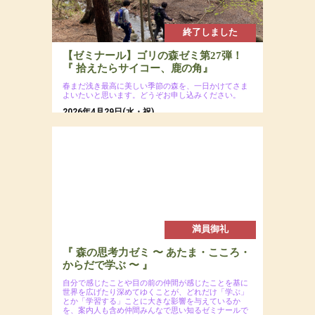
終了しました
【ゼミナール】ゴリの森ゼミ第27弾！
『 拾えたらサイコー、鹿の角』
春まだ浅き最高に美しい季節の森を、一日かけてさま
よいたいと思います。どうぞお申し込みください。
2026年4月29日(水・祝)
場所：八ヶ岳南麓の森
参加費：参加費：会員8,000円（若者応援プロジ
ェクトにつき20代割引あるよ）・一般9,500円
／ 定員12名
満員御礼
『 森の思考力ゼミ 〜 あたま・こころ・
からだで学ぶ 〜 』
自分で感じたことや目の前の仲間が感じたことを基に
世界を広げたり深めてゆくことが、どれだけ「学ぶ」
とか「学習する」ことに大きな影響を与えているか
を、案内人も含め仲間みんなで思い知るゼミナールで