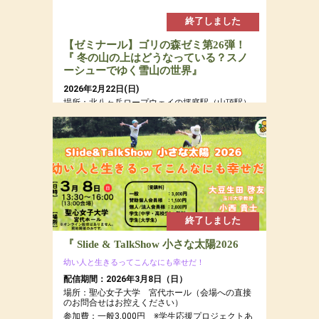
終了しました
【ゼミナール】ゴリの森ゼミ第26弾！
『 冬の山の上はどうなっている？スノ
ーシューでゆく雪山の世界』
2026年2月22日(日)
場所：北八ヶ岳ロープウェイの坪庭駅（山頂駅）
周辺の森とピラタス蓼科スノーリゾートの森
参加費：参加費：年会員15,000円（若者応援プロ
ジェクトにつき20代割引あるよ）・定員７名
終了しました
『 Slide & TalkShow 小さな太陽2026
幼い人と生きるってこんなにも幸せだ！
配信期間：2026年3月8日（日）
場所：聖心女子大学 宮代ホール（会場への直接
のお問合せはお控えください）
参加費：一般3,000円 ※学生応援プロジェクトあ