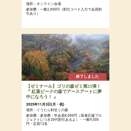
場所：オンライン会場
参加費：一般2,000円（割引コード入力で会員割
引あり）
終了しました
【ゼミナール】ゴリの森ゼミ第25弾！
『 紅葉ピークの森でアースアートに夢
中になろう！ 』
2025年11月3日(月・祝)
場所：ぐうたら村近くの森
参加費：参加費：年会員8,000円（若者応援プロ
ジェクトにつき20代割引あるよ）・一般9,500
円・定員12名