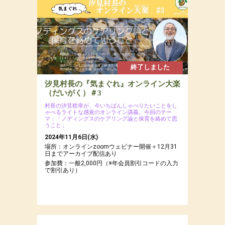
終了しました
汐見村長の『気まぐれ』オンライン大楽
（だいがく）＃3
村長の汐見稔幸が、今いちばんしゃべりたいことをし
ゃべるライトな感覚のオンライン講義。今回のテー
マ：「ノディングスのケアリング論と保育を絡めて思
うこと」
2024年11月6日(水)
場所：オンラインzoomウェビナー開催＋12月31
日までアーカイブ配信あり
参加費：一般2,000円（※年会員割引コードの入力
で割引あり）