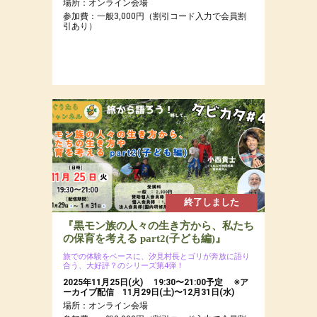
場所：オンライン会場
参加費：一般3,000円（割引コード入力で会員割
引あり）
終了しました
『黒モン族の人々の生き方から、私たち
の保育を考える part2(子ども編)』
旅での体験をベースに、汐見村長とゴリが奔放に語り
合う、大好評？のシリーズ第4弾！
2025年11月25日(火) 19:30〜21:00予定 ※ア
ーカイブ配信 11月29日(土)〜12月31日(水)
場所：オンライン会場