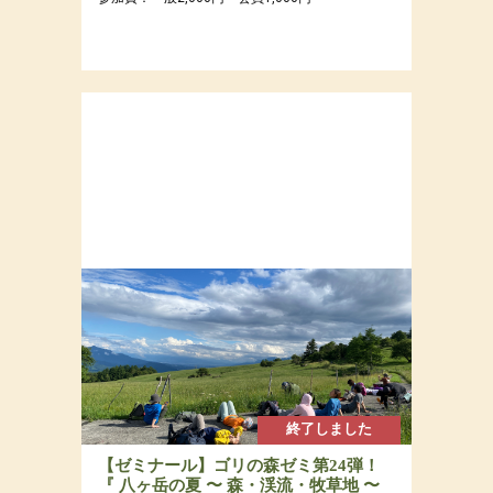
終了しました
【ゼミナール】ゴリの森ゼミ第24弾！
『 八ヶ岳の夏 〜 森・渓流・牧草地 〜