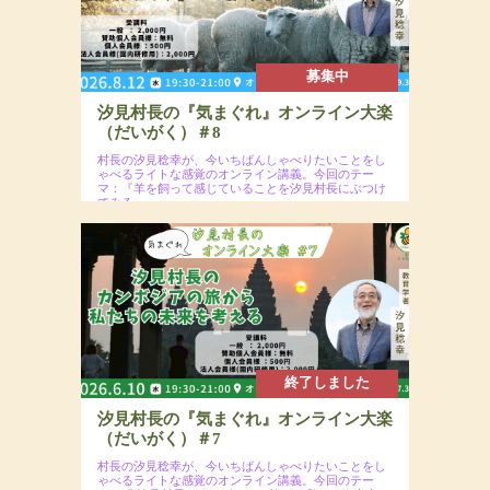
募集中
汐見村長の『気まぐれ』オンライン大楽
（だいがく）＃8
村長の汐見稔幸が、今いちばんしゃべりたいことをし
ゃべるライトな感覚のオンライン講義。今回のテー
マ：『羊を飼って感じていることを汐見村長にぶつけ
てみる』
2026年8月12日（水）19:30〜21:00予定
場所：オンラインzoomウェビナー開催＋2026年
9月30日までアーカイブ配信あり
参加費：一般2,000円（※年会員割引コードの入力
で割引あり）
終了しました
汐見村長の『気まぐれ』オンライン大楽
（だいがく）＃7
村長の汐見稔幸が、今いちばんしゃべりたいことをし
ゃべるライトな感覚のオンライン講義。今回のテー