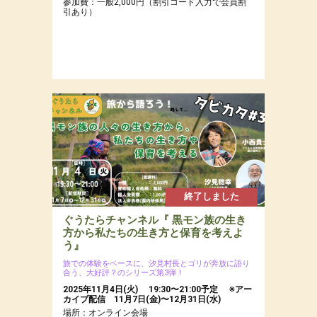
参加費：一般2,000円（割引コード入力で会員割
引あり）
終了しました
ぐうたらチャンネル『 黒モン族の生き
方から私たちの生き方と保育を考えよ
う』
旅での体験をベースに、汐見村長とゴリが奔放に語り
合う、大好評？のシリーズ第3弾！
2025年11月4日(火) 19:30〜21:00予定 ※アー
カイブ配信 11月7日(金)〜12月31日(水)
場所：オンライン会場