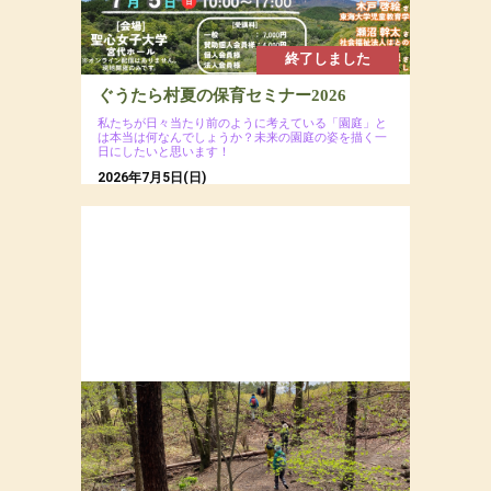
終了しました
ぐうたら村夏の保育セミナー2026
私たちが日々当たり前のように考えている「園庭」と
は本当は何なんでしょうか？未来の園庭の姿を描く一
日にしたいと思います！
2026年7月5日(日)
場所：聖心女子大学 宮代ホール（会場への直接
のお問い合わせはご遠慮ください）
参加費：一般7,000円（ ※ 会員割引コードの入力
で割引あり）