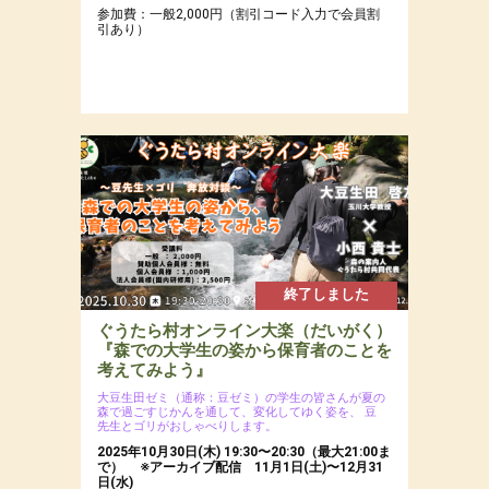
参加費：一般2,000円（割引コード入力で会員割
引あり）
終了しました
ぐうたら村オンライン大楽（だいがく）
『森での大学生の姿から保育者のことを
考えてみよう』
大豆生田ゼミ（通称：豆ゼミ）の学生の皆さんが夏の
森で過ごすじかんを通して、変化してゆく姿を、
豆
先生とゴリがおしゃべりします。
2025年10月30日(木) 19:30〜20:30（最大21:00ま
で） ※アーカイブ配信 11月1日(土)〜12月31
日(水)