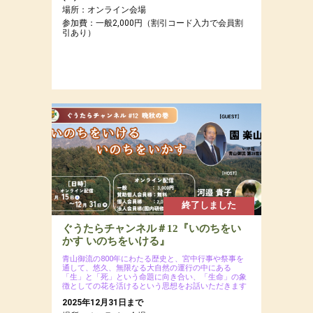
場所：オンライン会場
参加費：一般2,000円（割引コード入力で会員割
引あり）
終了しました
ぐうたらチャンネル＃12『いのちをい
かす いのちをいける』
青山御流の800年にわたる歴史と、宮中行事や祭事を
通して、悠久、無限なる大自然の運行の中にある
「生」と「死」という命題に向き合い、「生命」の象
徴としての花を活けるという思想をお話いただきます
2025年12月31日まで