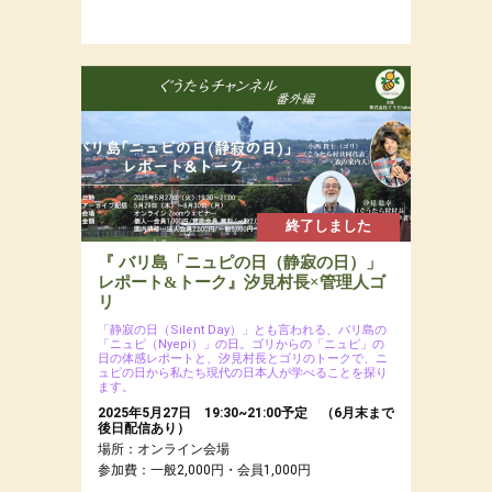
終了しました
『 バリ島「ニュピの日（静寂の日）」
レポート&トーク』汐見村長×管理人ゴ
リ
「静寂の日（Silent Day）」とも言われる、バリ島の
「ニュピ（Nyepi）」の日。ゴリからの「ニュピ」の
日の体感レポートと、汐見村長とゴリのトークで、ニ
ュピの日から私たち現代の日本人が学べることを探り
ます。
2025年5月27日 19:30~21:00予定 （6月末まで
後日配信あり）
場所：オンライン会場
参加費：一般2,000円・会員1,000円